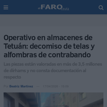
Operativo en almacenes de
Tetuán: decomiso de telas y
alfombras de contrabando
Las piezas están valoradas en más de 3,5 millones
de dírhams y no consta documentación al
respecto
Por
Beatriz Martínez
17/04/2026 - 15:09