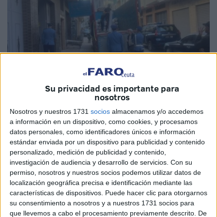
Su privacidad es importante para
nosotros
Imagen cedida
Nosotros y nuestros 1731
socios
almacenamos y/o accedemos
a información en un dispositivo, como cookies, y procesamos
datos personales, como identificadores únicos e información
estándar enviada por un dispositivo para publicidad y contenido
Las
autoridades aduaneras de Tetuán
(Marruecos) se
personalizado, medición de publicidad y contenido,
han incautado de un lote de
telas y alfombras
de
investigación de audiencia y desarrollo de servicios.
Con su
contrabando
por un valor superior a
3,5 millones de
permiso, nosotros y nuestros socios podemos utilizar datos de
dirhams
.
localización geográfica precisa e identificación mediante las
características de dispositivos. Puede hacer clic para otorgarnos
Según recoge el medio Radio Tetuán, esta operación se
su consentimiento a nosotros y a nuestros 1731 socios para
que llevemos a cabo el procesamiento previamente descrito. De
llevó a cabo a partir de información recibida por los