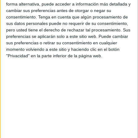
forma alternativa, puede acceder a información más detallada y
agentes, en colaboración con la policía judicial, en el
cambiar sus preferencias antes de otorgar o negar su
marco de actuaciones llevadas a cabo por la
consentimiento.
Tenga en cuenta que algún procesamiento de
Administración de Aduanas e Impuestos
Indirectos
sus datos personales puede no requerir de su consentimiento,
para combatir el fraude y el contrabando en todas sus
pero usted tiene el derecho de rechazar tal procesamiento. Sus
preferencias se aplicarán solo a este sitio web. Puede cambiar
formas.
sus preferencias o retirar su consentimiento en cualquier
momento volviendo a este sitio y haciendo clic en el botón
Las
operaciones de registro
fueron realizadas en
dos
"Privacidad" en la parte inferior de la página web.
garajes que funcionaban como almacenes
ubicados en
el barrio de
Boujarrah
y dieron como resultado la
incautación de una gran cantidad de telas y alfombras,
cuyo valor total supera los 3,5 millones de dirhams.
Asimismo,
se ha abierto una investigación
bajo la
supervisión de la fiscalía competente con el fin de
determinar la responsabilidad de todas las personas
implicadas en esta red.
Esa redada se llevó a cabo en dos almacenes y afectó