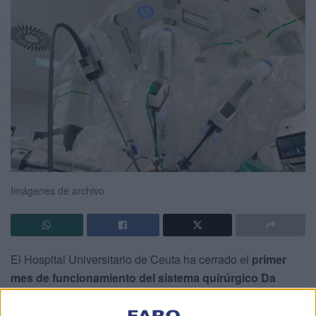
Imágenes de archivo
El Hospital Universitario de Ceuta ha cerrado el
primer
mes de funcionamiento del sistema quirúrgico Da
Vinci
, el robot asistente de cirugía mínimamente invasiva
más avanzado del mundo.