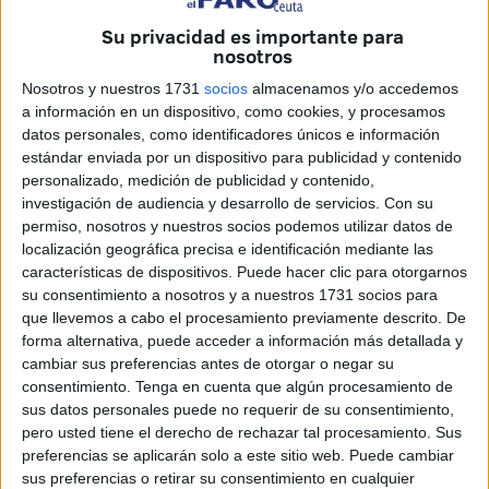
Su privacidad es importante para
Un primer mes de vida el cual tildan de
“gran éxito”
nosotros
desde el Instituto Nacional de Gestión Sanitaria (Ingesa).
Nosotros y nuestros 1731
socios
almacenamos y/o accedemos
a información en un dispositivo, como cookies, y procesamos
En este sentido, informan que durante este período se han
datos personales, como identificadores únicos e información
realizado un total de
12 intervenciones quirúrgicas
estándar enviada por un dispositivo para publicidad y contenido
asistidas por este moderno artilugio, “todas ellas con
personalizado, medición de publicidad y contenido,
resultados plenamente satisfactorios
para los
investigación de audiencia y desarrollo de servicios.
Con su
permiso, nosotros y nuestros socios podemos utilizar datos de
pacientes”, señalan.
localización geográfica precisa e identificación mediante las
características de dispositivos. Puede hacer clic para otorgarnos
Asimismo, comentan que las cirugías incluyeron
su consentimiento a nosotros y a nuestros 1731 socios para
procedimientos de colecistectomía (vesícula biliar),
que llevemos a cabo el procesamiento previamente descrito. De
resecciones de recto y reparación de hernias
forma alternativa, puede acceder a información más detallada y
inguinales
.
cambiar sus preferencias antes de otorgar o negar su
consentimiento.
Tenga en cuenta que algún procesamiento de
Precisión y seguridad
sus datos personales puede no requerir de su consentimiento,
pero usted tiene el derecho de rechazar tal procesamiento. Sus
preferencias se aplicarán solo a este sitio web. Puede cambiar
Por otra parte, añaden que el equipo de Cirugía General
sus preferencias o retirar su consentimiento en cualquier