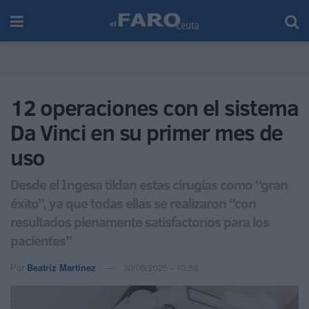
12 operaciones con el sistema
Da Vinci en su primer mes de
uso
Desde el Ingesa tildan estas cirugías como “gran
éxito”, ya que todas ellas se realizaron “con
resultados plenamente satisfactorios para los
pacientes”
Por
Beatriz Martínez
30/06/2025 - 10:58