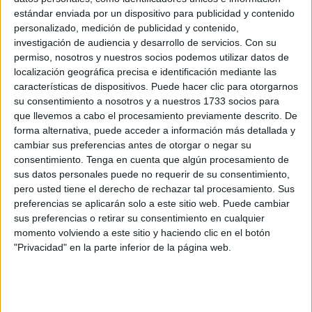
Han salido del paso once sanitarios, según la reciente
estándar enviada por un dispositivo para publicidad y contenido
publicación en los canales oficiales habituales.
personalizado, medición de publicidad y contenido,
investigación de audiencia y desarrollo de servicios.
Con su
La oferta responde a un contrato de interinidad y no se ha
permiso, nosotros y nuestros socios podemos utilizar datos de
saldado con ningún excluido. Ante el resultado,
es posible
localización geográfica precisa e identificación mediante las
interponer un recurso
siempre y cuando se estime
características de dispositivos. Puede hacer clic para otorgarnos
su consentimiento a nosotros y a nuestros 1733 socios para
preciso.
que llevemos a cabo el procesamiento previamente descrito. De
forma alternativa, puede acceder a información más detallada y
Recursos
cambiar sus preferencias antes de otorgar o negar su
consentimiento.
Tenga en cuenta que algún procesamiento de
Al amparo de los artículos 123 y 124 de la Ley de
sus datos personales puede no requerir de su consentimiento,
pero usted tiene el derecho de rechazar tal procesamiento. Sus
Procedimiento Administrativo Común de las
preferencias se aplicarán solo a este sitio web. Puede cambiar
Administraciones Públicas o del 46 de la Ley 29/98 del 13
sus preferencias o retirar su consentimiento en cualquier
de junio, se puede llevar a trámite.
momento volviendo a este sitio y haciendo clic en el botón
"Privacidad" en la parte inferior de la página web.
Los interesados cuentan a partir de su puesta en
conocimiento con
un plazo de un mes
para entregar el
primero, de tipo potestativo de reposición, y de dos para el
segundo, que es de tipo contencioso.