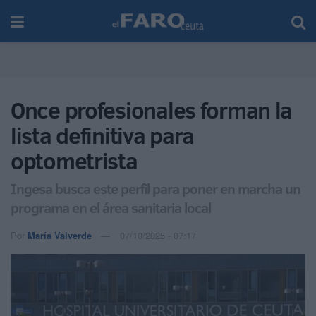
Once profesionales forman la
lista definitiva para
optometrista
Ingesa busca este perfil para poner en marcha un
programa en el área sanitaria local
Por
María Valverde
07/10/2025 - 07:17