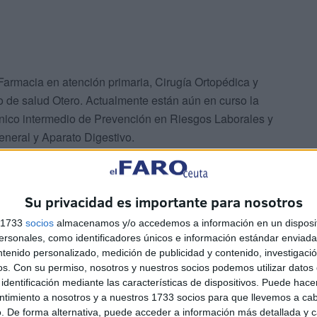
Farmacia en atención primaria, Cirugía Ortopédica y
o de salud Otero. Actualmente están aún en curso la
cnico intermedio de Prevención en Riesgos Laborales y
eneral y Aparato Digestivo.
personal estatuario fijo en Medicina Interna tras la
línica en el centro de salud Otero.
Su privacidad es importante para nosotros
s 1733
socios
almacenamos y/o accedemos a información en un disposit
sonales, como identificadores únicos e información estándar enviada 
ntenido personalizado, medición de publicidad y contenido, investigaci
os.
Con su permiso, nosotros y nuestros socios podemos utilizar datos 
identificación mediante las características de dispositivos. Puede hacer
ntimiento a nosotros y a nuestros 1733 socios para que llevemos a ca
. De forma alternativa, puede acceder a información más detallada y 
go de este procedimiento de estabilización de empleo en