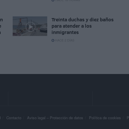
ón
Treinta duchas y diez baños
e
para atender a los
n
inmigrantes
HACE 2 DÍAS
d
Contacto
Aviso legal – Protección de datos
Política de cookies
P