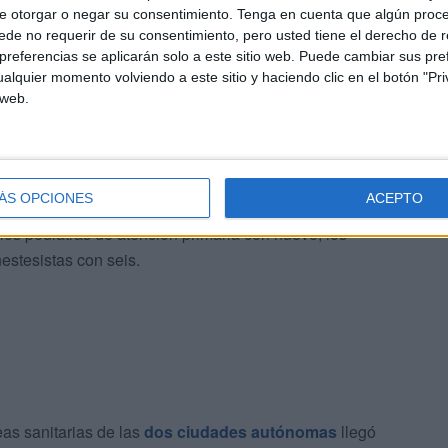
e otorgar o negar su consentimiento.
Tenga en cuenta que algún proc
tras; psicólogos clínicos; especialistas en
de no requerir de su consentimiento, pero usted tiene el derecho de r
ención primaria; médico de Emergencias,
referencias se aplicarán solo a este sitio web. Puede cambiar sus pref
stetricias y ginecólogos; neumólogos; nefrólogos;
alquier momento volviendo a este sitio y haciendo clic en el botón "Pri
 web.
; alergólogos; expertos en anatomía patológica;
édicos internos; anestesistas y médicos físicos y de
ÁS OPCIONES
ACEPTO
tes fue la categoría de medicina de Emergencias y
os pediatras de atención primaria con nueve; los
estesistas con seis.
reas sanitarias de las
dos ciudades autónomas
llegó