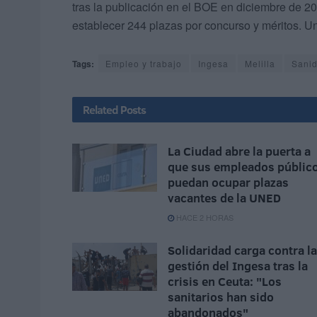
tras la publicación en el BOE en diciembre de 2
establecer 244 plazas por concurso y méritos. Un 
Tags:
Empleo y trabajo
Ingesa
Melilla
Sani
Related
Posts
La Ciudad abre la puerta a
que sus empleados públic
puedan ocupar plazas
vacantes de la UNED
HACE 2 HORAS
Solidaridad carga contra la
gestión del Ingesa tras la
crisis en Ceuta: "Los
sanitarios han sido
abandonados"