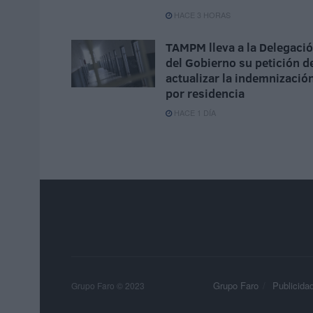
HACE 3 HORAS
TAMPM lleva a la Delegaci
del Gobierno su petición d
actualizar la indemnizació
por residencia
HACE 1 DÍA
Grupo Faro
Publicida
Grupo Faro © 2023