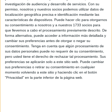
PINCHANDO AQUÍ
.
investigación de audiencia y desarrollo de servicios.
Con su
permiso, nosotros y nuestros socios podemos utilizar datos de
Para empleadas o empleados del hogar
se han
localización geográfica precisa e identificación mediante las
publicado 7 ofertas
.
características de dispositivos. Puede hacer clic para otorgarnos
su consentimiento a nosotros y a nuestros 1733 socios para
Entre las otras
opciones más recientes
para la ciudad
que llevemos a cabo el procesamiento previamente descrito. De
autónoma se encuentra
albañiles caravisteros
con
forma alternativa, puede acceder a información más detallada y
cambiar sus preferencias antes de otorgar o negar su
experiencia acreditada, para lo cual existen 5 vacantes
consentimiento.
Tenga en cuenta que algún procesamiento de
para contratos temporales a jornada completa y otros 5
sus datos personales puede no requerir de su consentimiento,
albañiles caravisteros para contratos indefinidos a jornada
pero usted tiene el derecho de rechazar tal procesamiento. Sus
completa con una remuneración de entre 18.000 y 24.000
preferencias se aplicarán solo a este sitio web. Puede cambiar
sus preferencias o retirar su consentimiento en cualquier
euros brutos/año.
momento volviendo a este sitio y haciendo clic en el botón
"Privacidad" en la parte inferior de la página web.
También se buscan para Ceuta
panaderos con
experiencia acreditada
, en total 4 para contratos
temporales a jornada completa.
Asimismo, en el portal ‘Empléate’ han publicado
ofertas
para churreros
. Se necesitan 2 para contratos laborales