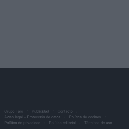
Grupo Faro
Publicidad
Contacto
Aviso legal – Protección de datos
Política de cookies
Política de privacidad
Política editorial
Términos de uso