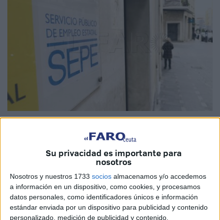
Imagen de archivo
Su privacidad es importante para
nosotros
En el transcurso de la última semana, el portal del Servicio
Nosotros y nuestros 1733
socios
almacenamos y/o accedemos
Público de Empleo Estatal
‘Empléate’
ha publicado un
a información en un dispositivo, como cookies, y procesamos
total de
16 ofertas para Ceuta
, con la sumatoria de
74
datos personales, como identificadores únicos e información
estándar enviada por un dispositivo para publicidad y contenido
vacantes entre todos
, cuyos detalles se pueden conocer
personalizado, medición de publicidad y contenido,