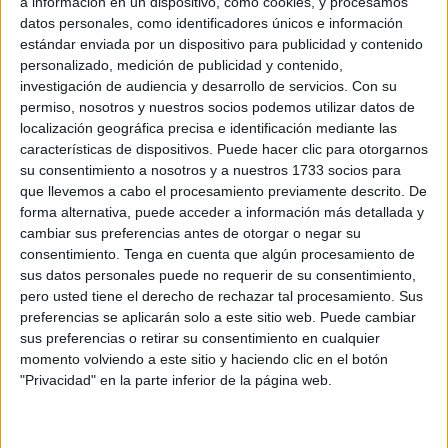
a información en un dispositivo, como cookies, y procesamos
La convocatoria, gestionada por la Consejería de
datos personales, como identificadores únicos e información
Presidencia y Gobernación, permitirá cubrir de forma ágil
estándar enviada por un dispositivo para publicidad y contenido
personalizado, medición de publicidad y contenido,
las vacantes y bajas temporales en los servicios
investigación de audiencia y desarrollo de servicios.
Con su
esenciales, especialmente en aquellos ámbitos donde
permiso, nosotros y nuestros socios podemos utilizar datos de
actualmente no existen
bolsas de trabajo
activas.
localización geográfica precisa e identificación mediante las
características de dispositivos. Puede hacer clic para otorgarnos
La oferta se canalizará a través del
Servicio Público de
su consentimiento a nosotros y a nuestros 1733 socios para
Empleo Estatal (SEPE)
, que seleccionará 10 candidatos
que llevemos a cabo el procesamiento previamente descrito. De
forma alternativa, puede acceder a información más detallada y
para la conformación de la lista.
cambiar sus preferencias antes de otorgar o negar su
consentimiento.
Tenga en cuenta que algún procesamiento de
Esta decisión se adoptó tras la reunión de la
Mesa
sus datos personales puede no requerir de su consentimiento,
General de Negociación
celebrada el 12 de mayo de
pero usted tiene el derecho de rechazar tal procesamiento. Sus
2025, en la que se aprobó la posibilidad de recurrir al
preferencias se aplicarán solo a este sitio web. Puede cambiar
SEPE siempre que se produzcan vacantes por
sus preferencias o retirar su consentimiento en cualquier
momento volviendo a este sitio y haciendo clic en el botón
jubilaciones, bajas de incapacidad temporal o cualquier
"Privacidad" en la parte inferior de la página web.
otra circunstancia que deje sin cubrir puestos esenciales.
El objetivo es mantener el correcto funcionamiento de los