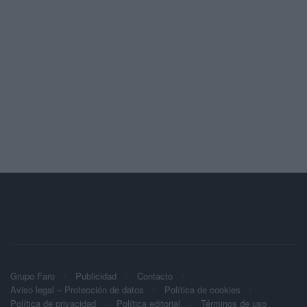
Grupo Faro
Publicidad
Contacto
Aviso legal – Protección de datos
Política de cookies
Política de privacidad
Política editorial
Términos de uso