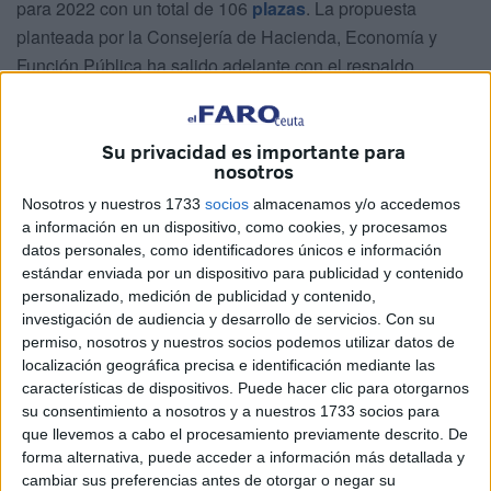
para 2022 con un total de 106
plazas
. La propuesta
planteada por la Consejería de Hacienda, Economía y
Función Pública ha salido adelante con el respaldo
unánime de los tres
centrales sindicales
después de que
el Ejecutivo local se haya comprometido a tramitar las
correspondientes
convocatorias
por la vía del concurso-
Su privacidad es importante para
nosotros
oposición (valorando experiencia y formación, no
solamente un examen) parte de los procesos, así como a
Nosotros y nuestros 1733
socios
almacenamos y/o accedemos
a información en un dispositivo, como cookies, y procesamos
aceptar las reivindicaciones de la parte social en materia
datos personales, como identificadores únicos e información
de reclasificaciones en Menores, según ha valorado José
estándar enviada por un dispositivo para publicidad y contenido
Antonio López (CCOO).
personalizado, medición de publicidad y contenido,
investigación de audiencia y desarrollo de servicios.
Con su
permiso, nosotros y nuestros socios podemos utilizar datos de
localización geográfica precisa e identificación mediante las
características de dispositivos. Puede hacer clic para otorgarnos
su consentimiento a nosotros y a nuestros 1733 socios para
que llevemos a cabo el procesamiento previamente descrito. De
forma alternativa, puede acceder a información más detallada y
cambiar sus preferencias antes de otorgar o negar su