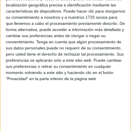
localización geográfica precisa e identificación mediante las
de los mismos, y el concurso-oposición, en la sucesiva
características de dispositivos. Puede hacer clic para otorgarnos
celebración de los dos sistemas anteriores”.
su consentimiento a nosotros y a nuestros 1733 socios para
que llevemos a cabo el procesamiento previamente descrito. De
Primer ejercicio:
Consistirá en desarrollar por escrito dos
forma alternativa, puede acceder a información más detallada y
temas elegidos al azar, uno de cada uno de los Grupos
cambiar sus preferencias antes de otorgar o negar su
que figuran en el Anexo I de la presente convocatoria, en
consentimiento.
Tenga en cuenta que algún procesamiento de
sus datos personales puede no requerir de su consentimiento,
el tiempo máximo de cuatro horas y media. Debiendo de
pero usted tiene el derecho de rechazar tal procesamiento. Sus
alcanzar al menos la puntuación de 45 puntos en cada uno
preferencias se aplicarán solo a este sitio web. Puede cambiar
de los temas, para poder realizar la media aritmética
sus preferencias o retirar su consentimiento en cualquier
correspondiente. A su conclusión el Tribunal fijará día y
momento volviendo a este sitio y haciendo clic en el botón
hora en que los aspirantes leerán sus ejercicios, siendo
"Privacidad" en la parte inferior de la página web.
dicha lectura pública. Este ejercicio tendrá carácter
eliminatorio.
Segundo ejercicio:
Consistirá en la realización de un
supuesto práctico propuesto por el Tribunal, relacionado
con el desempeño de las funciones propias de la plaza a
la que se opta y según el temario previsto en el Anexo I, en