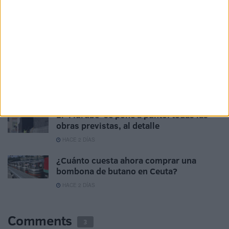
167 trabajadores optan a convertirse en
funcionarios de carrera de la Ciudad
HACE 2 DÍAS
528 estudiantes de Ceuta recibirán 265
euros de ayuda por haber terminado la
ESO
HACE 2 DÍAS
El 'Murube' se pone a punto: todas las
obras previstas, al detalle
HACE 2 DÍAS
¿Cuánto cuesta ahora comprar una
bombona de butano en Ceuta?
HACE 2 DÍAS
Comments
3