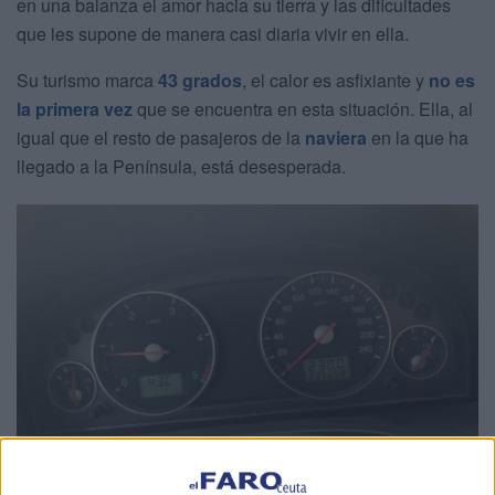
en una balanza el amor hacia su tierra y las dificultades
que les supone de manera casi diaria vivir en ella.
Su turismo marca
43 grados
, el calor es asfixiante y
no es
la primera vez
que se encuentra en esta situación. Ella, al
igual que el resto de pasajeros de la
naviera
en la que ha
llegado a la Península, está desesperada.