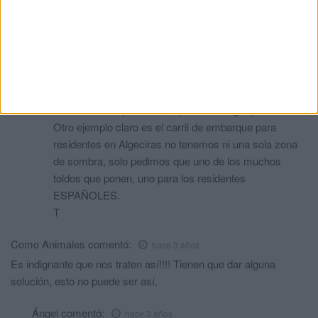
dando preferencia a los vehículos procedentes de
Tanger. Además nos mezclan con los carriles del
control fiscal. No hay ningún carril reservado para
ESPAÑOLES.
El trato en el Puerto de Algeciras con sus nacionales
es nefasto, en cualquier país del mundo sus
nacionales los primeros, aquí el de Tanger primero.
Otro ejemplo claro es el carril de embarque para
residentes en Algeciras no tenemos ni una sola zona
de sombra, solo pedimos que uno de los muchos
toldos que ponen, uno para los residentes
ESPAÑOLES.
T
Como Animales
comentó:
hace 3 años
Es indignante que nos traten así!!!! Tienen que dar alguna
solución, esto no puede ser así.
Ángel
comentó:
hace 3 años