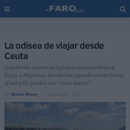
La odisea de viajar desde
Ceuta
Una familia cuenta la agónica espera sufrida al
llegar a Algeciras, donde han pasado varias horas
al sol a 43 grados por "mala suerte"
Por
Mónica Rivero
23/08/2023 - 16:15