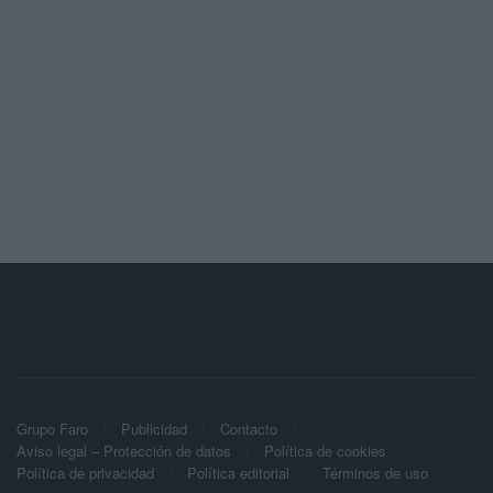
Grupo Faro
Publicidad
Contacto
Aviso legal – Protección de datos
Política de cookies
Política de privacidad
Política editorial
Términos de uso