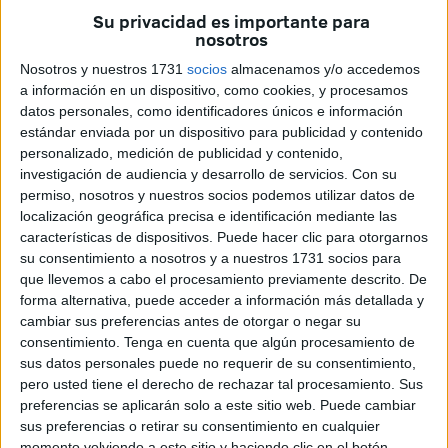
Su privacidad es importante para
nosotros
“Si no es por una cosa es por otra, moverse desde Ceuta
Nosotros y nuestros 1731
socios
almacenamos y/o accedemos
significa llegar tarde”, lamenta. En esta ocasión se va a
a información en un dispositivo, como cookies, y procesamos
datos personales, como identificadores únicos e información
perder la cita médica que tiene en Granada y duda mucho
estándar enviada por un dispositivo para publicidad y contenido
que llegue al tren que la iba a trasladar a Madrid. “Vamos
personalizado, medición de publicidad y contenido,
de cráneo”, vuelve a quejarse.
investigación de audiencia y desarrollo de servicios.
Con su
permiso, nosotros y nuestros socios podemos utilizar datos de
La Guardia Civil les ha informado amablemente de que lo
localización geográfica precisa e identificación mediante las
suyo ha sido “cuestión de mala suerte”, pero García, que
características de dispositivos. Puede hacer clic para otorgarnos
su consentimiento a nosotros y a nuestros 1731 socios para
viaja mucho, es perfectamente consciente de que no ha
que llevemos a cabo el procesamiento previamente descrito. De
sido algo fortuito.
forma alternativa, puede acceder a información más detallada y
cambiar sus preferencias antes de otorgar o negar su
“Nos ha pasado 50 o 60 veces, pese a las previsiones
consentimiento.
Tenga en cuenta que algún procesamiento de
perdemos de forma habitual todas las combinaciones por
sus datos personales puede no requerir de su consentimiento,
los problemas que existen de movilidad”, cuenta con
pero usted tiene el derecho de rechazar tal procesamiento. Sus
hastío.
preferencias se aplicarán solo a este sitio web. Puede cambiar
sus preferencias o retirar su consentimiento en cualquier
momento volviendo a este sitio y haciendo clic en el botón