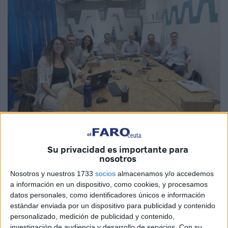
Imagen cedida
Su privacidad es importante para
nosotros
Nosotros y nuestros 1733
socios
almacenamos y/o accedemos
a información en un dispositivo, como cookies, y procesamos
La iniciativa
Ceuta Open Future
, promovida por el
datos personales, como identificadores únicos e información
Gobierno de Ceuta a través de Procesa y Telefónica
, ha
estándar enviada por un dispositivo para publicidad y contenido
seleccionado a
ocho nuevas startups
para formar parte
personalizado, medición de publicidad y contenido,
de su programa de
aceleración e incubación en El
investigación de audiencia y desarrollo de servicios.
Con su