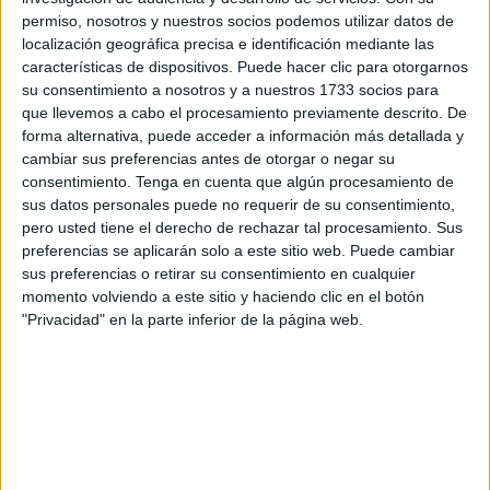
permiso, nosotros y nuestros socios podemos utilizar datos de
Ángulo
, el espacio que se ha consolidado como el
localización geográfica precisa e identificación mediante las
epicentro del
emprendimiento innovador en la ciudad
.
características de dispositivos. Puede hacer clic para otorgarnos
su consentimiento a nosotros y a nuestros 1733 socios para
Tras un
proceso de selección muy competitivo
, en el
que llevemos a cabo el procesamiento previamente descrito. De
que diez equipos defendieron sus ideas ante un jurado de
forma alternativa, puede acceder a información más detallada y
expertos, finalmente han sido elegidas Sona, Heroes of the
cambiar sus preferencias antes de otorgar o negar su
consentimiento.
Tenga en cuenta que algún procesamiento de
Old World, SocialUP, UrbanFit, Gataca, Replai, Virtual
sus datos personales puede no requerir de su consentimiento,
Tracing y Triskel AI Builder.
pero usted tiene el derecho de rechazar tal procesamiento. Sus
preferencias se aplicarán solo a este sitio web. Puede cambiar
Estas startups representan
una nueva ola de talento
sus preferencias o retirar su consentimiento en cualquier
tecnológico
, con proyectos que abarcan desde el ocio y
momento volviendo a este sitio y haciendo clic en el botón
entretenimiento digital, el deporte y bienestar, hasta la
"Privacidad" en la parte inferior de la página web.
inteligencia artificial, la automatización empresarial y la
ciberseguridad.
Todas comparten una visión común: crear soluciones
innovadoras con impacto real en la sociedad y la
economía digital.