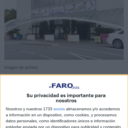
Imagen de archivo
La
nueva Estación Marítima
es una realidad cada vez
Su privacidad es importante para
nosotros
más cercana en Ceuta. La Autoridad Portuaria ha sacado
una nueva licitación relacionada con su preparación previa
Nosotros y nuestros 1733
socios
almacenamos y/o accedemos
a información en un dispositivo, como cookies, y procesamos
a su apertura.
datos personales, como identificadores únicos e información
estándar enviada por un dispositivo para publicidad y contenido