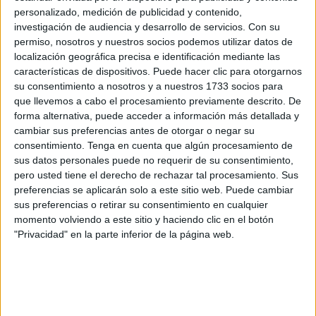
Esta vez la entidad ha impulsado la búsqueda de una
personalizado, medición de publicidad y contenido,
empresa para hacer efectiva una de las
salidas de
investigación de audiencia y desarrollo de servicios.
Con su
emergencia de la infraestructura
. La misma, que conecta
permiso, nosotros y nuestros socios podemos utilizar datos de
con la antigua y actual sede para pasajeros en el puerto,
localización geográfica precisa e identificación mediante las
características de dispositivos. Puede hacer clic para otorgarnos
será aprovechada para llevar a cabo una remodelación en
su consentimiento a nosotros y a nuestros 1733 socios para
ella.
que llevemos a cabo el procesamiento previamente descrito. De
forma alternativa, puede acceder a información más detallada y
Esta consistirá en la reubicación de las agencias de viaje
cambiar sus preferencias antes de otorgar o negar su
en un punto concreto. La idea es cambiar la distribución de
consentimiento.
Tenga en cuenta que algún procesamiento de
sus cabinas con vistas al futuro. La reordenación facilitará
sus datos personales puede no requerir de su consentimiento,
pero usted tiene el derecho de rechazar tal procesamiento. Sus
una mayor disponibilidad del espacio
. La intención es
preferencias se aplicarán solo a este sitio web. Puede cambiar
utilizarlo para otra iniciativa.
sus preferencias o retirar su consentimiento en cualquier
momento volviendo a este sitio y haciendo clic en el botón
El edificio tiene dibujo de T. Es en una de sus alas, en
"Privacidad" en la parte inferior de la página web.
concreto,
la que está próxima a la nueva terminal
, donde
serán emplazadas.
El importe asciende a 232.329,49
euros
y deberá realizarse en un lapso de cuatro meses.