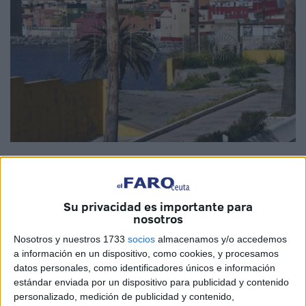
Fotos: archivo / Quino
Su privacidad es importante para
nosotros
El Gobierno de Ceuta
confía en que en julio de 2024 esté
Nosotros y nuestros 1733
socios
almacenamos y/o accedemos
operativa
la nueva iglesia del Carmen
, aunque se tiene
a información en un dispositivo, como cookies, y procesamos
que esperar la realización de trámites administrativos para
datos personales, como identificadores únicos e información
que se licite la obra. Así lo ha explicado el consejero de
estándar enviada por un dispositivo para publicidad y contenido
Fomento, Alejandro Ramírez, en respuesta a
una
personalizado, medición de publicidad y contenido,