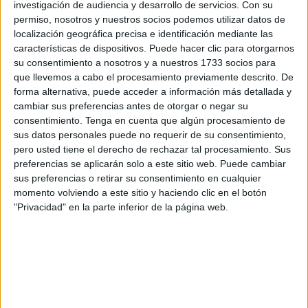
investigación de audiencia y desarrollo de servicios.
Con su
interpelación
de
Vox
.
permiso, nosotros y nuestros socios podemos utilizar datos de
localización geográfica precisa e identificación mediante las
La capilla
cerró sus puertas en 2021
por problemas
características de dispositivos. Puede hacer clic para otorgarnos
graves justificándose que no era viable una reforma por lo
su consentimiento a nosotros y a nuestros 1733 socios para
que la única opción pasaba por la construcción de una
que llevemos a cabo el procesamiento previamente descrito. De
nueva que es en lo que se está trabajando.
forma alternativa, puede acceder a información más detallada y
cambiar sus preferencias antes de otorgar o negar su
Tal y como ha detallado Ramírez, se está en los trámites
consentimiento.
Tenga en cuenta que algún procesamiento de
sus datos personales puede no requerir de su consentimiento,
de ejecutar esta obra “que es de envergadura” y que
pero usted tiene el derecho de rechazar tal procesamiento. Sus
contempla 5 meses de ejecución. Se podrá licitar por un
preferencias se aplicarán solo a este sitio web. Puede cambiar
valor superior al 1,7 millones pero antes se deben resolver
sus preferencias o retirar su consentimiento en cualquier
unos trámites con la
Delegación del Gobierno
, Costas y
momento volviendo a este sitio y haciendo clic en el botón
"Privacidad" en la parte inferior de la página web.
Carreteras.
En eso precisamente se está. “Es un trámite muy
específico” que hay que hacer “al ser línea límite de
edificabilidad”. “Me consta la colaboración de Delegación
y Carreteras para esa modificación puntual”, ha aseverado