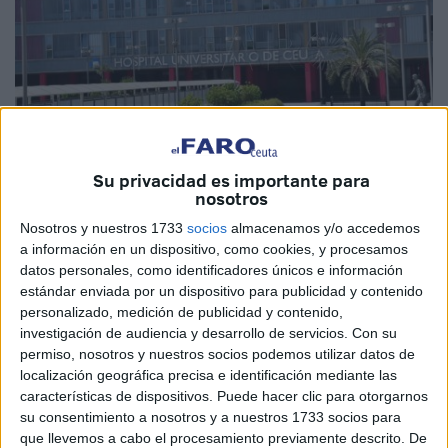
Su privacidad es importante para
nosotros
Imagen de archivo
Nosotros y nuestros 1733
socios
almacenamos y/o accedemos
a información en un dispositivo, como cookies, y procesamos
datos personales, como identificadores únicos e información
estándar enviada por un dispositivo para publicidad y contenido
Dos nuevos médicos
se unen a la lista de
personalizado, medición de publicidad y contenido,
investigación de audiencia y desarrollo de servicios.
Con su
nombramientos publicados en el BOE para Ceuta. Los dos
permiso, nosotros y nuestros socios podemos utilizar datos de
facultativos acceden a un estatus de
personal estatuario
localización geográfica precisa e identificación mediante las
fijo
en la categoría de
ginecología
y
oncología
.
características de dispositivos. Puede hacer clic para otorgarnos
su consentimiento a nosotros y a nuestros 1733 socios para
Sus nombres se han dado a conocer públicamente solo
que llevemos a cabo el procesamiento previamente descrito. De