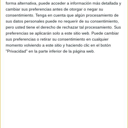
dos días después del
nombramiento de sanitarios
en
forma alternativa, puede acceder a información más detallada y
cambiar sus preferencias antes de otorgar o negar su
medicina interna y en rehabilitación. Paso a paso se va
consentimiento.
Tenga en cuenta que algún procesamiento de
completando el listado de médicos que obtienen una de
sus datos personales puede no requerir de su consentimiento,
las plazas ofertadas en el procedimiento de selección. Son
pero usted tiene el derecho de rechazar tal procesamiento. Sus
ya ocho los facultativos que logran de forma oficial este
preferencias se aplicarán solo a este sitio web. Puede cambiar
sus preferencias o retirar su consentimiento en cualquier
estatus.
momento volviendo a este sitio y haciendo clic en el botón
"Privacidad" en la parte inferior de la página web.
Las especialidades de Neumología, Medicina Interna,
Rehabilitación, Obstetricia y ginecología, Oncología,
Cirugía General y Aparato Digestivo; Anatomía Patológica
y Hematología; y Hemoterapia quedan cubiertas en este
proceso, nombramientos a los que se suma un
farmacéutico de Atención Primaria destinado a
desempeñar su labor en el centro de salud de Otero.
Especialidades por nombrar
Los profesionales que quedan por asignar de manera