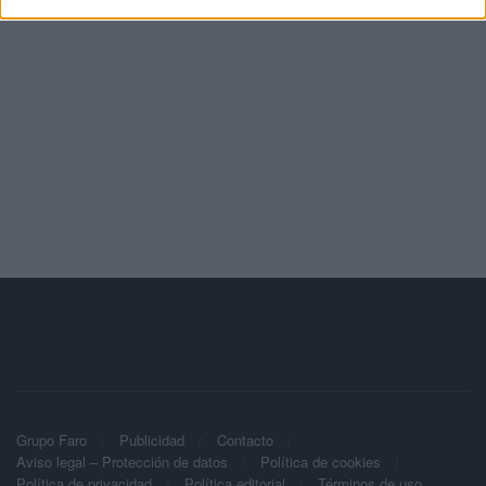
Grupo Faro
Publicidad
Contacto
Aviso legal – Protección de datos
Política de cookies
Política de privacidad
Política editorial
Términos de uso