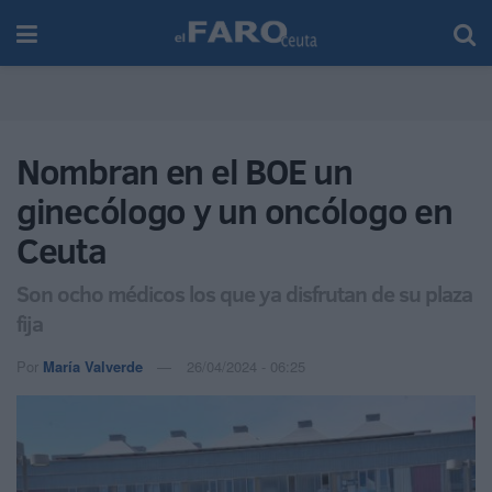
Nombran en el BOE un
ginecólogo y un oncólogo en
Ceuta
Son ocho médicos los que ya disfrutan de su plaza
fija
Por
María Valverde
26/04/2024 - 06:25