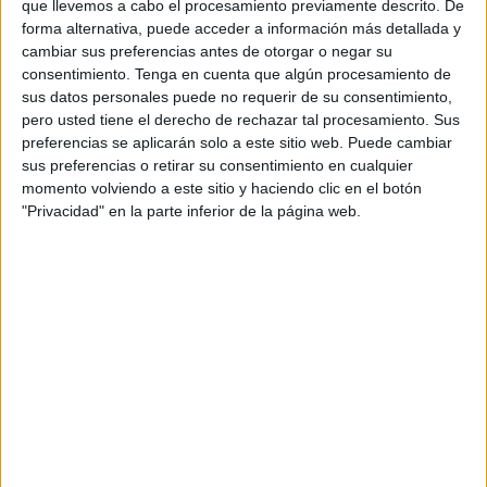
que llevemos a cabo el procesamiento previamente descrito. De
Ceuta
en la plaza de
auxiliar de enfermería
, para
forma alternativa, puede acceder a información más detallada y
nombrar a los aprobados de la
convocatoria
para la
cambiar sus preferencias antes de otorgar o negar su
consentimiento.
Tenga en cuenta que algún procesamiento de
provisión de
2 plazas de
conductor
y de
1 plaza de
sus datos personales puede no requerir de su consentimiento,
gestor de Biblioteca
, así como el de la designación de la
pero usted tiene el derecho de rechazar tal procesamiento. Sus
provisión de
1 plaza de
técnico de Administración
preferencias se aplicarán solo a este sitio web. Puede cambiar
General
del Organismo Autónomo
Servicios Tributarios
.
sus preferencias o retirar su consentimiento en cualquier
momento volviendo a este sitio y haciendo clic en el botón
En el primer decreto de este grupo, se nombra a Francisca
"Privacidad" en la parte inferior de la página web.
Cristina Cano Pérez y Carolina de Jesús Fernández
Pérez, como
funcionarias interinas
de la
Ciudad
Autónoma de Ceuta
en la plaza de
a
uxiliar de
enfermería
.
En segundo lugar, se hace público el
nombramiento
del
personal que se relaciona como
funcionario de carrera
de la
Ciudad de Ceuta
en las
2 plazas de conductor
,
debiendo tomar posesión en el plazo de un mes, contado a
partir del día siguiente al de la publicación de sus