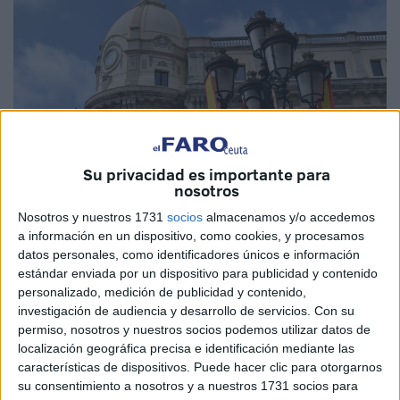
Su privacidad es importante para
nosotros
Nosotros y nuestros 1731
socios
almacenamos y/o accedemos
a información en un dispositivo, como cookies, y procesamos
Imagen de archivo
datos personales, como identificadores únicos e información
estándar enviada por un dispositivo para publicidad y contenido
personalizado, medición de publicidad y contenido,
investigación de audiencia y desarrollo de servicios.
Con su
La edición del
BOCCE
de este viernes 28 de noviembre
permiso, nosotros y nuestros socios podemos utilizar datos de
localización geográfica precisa e identificación mediante las
ha publicado los decretos del consejero de Presidencia y
características de dispositivos. Puede hacer clic para otorgarnos
Gobernación, Alberto Gaitán, para el
nombramiento
de
su consentimiento a nosotros y a nuestros 1731 socios para
las
funcionarias interinas
de la
Ciudad Autónoma de