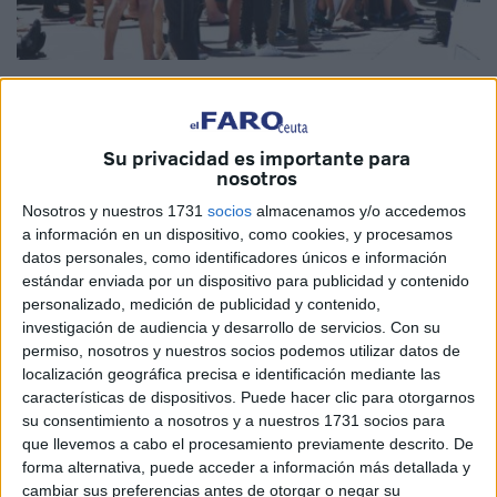
Su privacidad es importante para
Una semana después de esa auténtica locura que bloqueó
nosotros
no solo la ciudad sino a todos nosotros, parece que van
Nosotros y nuestros 1731
socios
almacenamos y/o accedemos
quedando en el baúl de los recuerdos las imágenes de
a información en un dispositivo, como cookies, y procesamos
todos esos niños que llegaron solos a Ceuta. Marruecos,
datos personales, como identificadores únicos e información
estándar enviada por un dispositivo para publicidad y contenido
en un intento a la desesperada por lavar su imagen,
personalizado, medición de publicidad y contenido,
asegura ahora que busca a sus nacionales y se opone a
investigación de audiencia y desarrollo de servicios.
Con su
que algunos de ellos sean trasladados a la Península. Los
permiso, nosotros y nuestros socios podemos utilizar datos de
mismos que alentaron la marcha de niños y que,
localización geográfica precisa e identificación mediante las
características de dispositivos. Puede hacer clic para otorgarnos
prácticamente, los secuestraron bajo engaños o
su consentimiento a nosotros y a nuestros 1731 socios para
sacándolos de las escuelas, son los que ahora vienen a
que llevemos a cabo el procesamiento previamente descrito. De
justificar ante su población que harán lo posible porque
forma alternativa, puede acceder a información más detallada y
estén con sus familias.
cambiar sus preferencias antes de otorgar o negar su