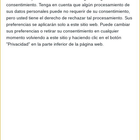
consentimiento.
Tenga en cuenta que algún procesamiento de
La situación es la más grave vivida en la ciudad. Cientos
sus datos personales puede no requerir de su consentimiento,
pero usted tiene el derecho de rechazar tal procesamiento. Sus
de niños siguen en las calles, muchos de ellos están en
preferencias se aplicarán solo a este sitio web. Puede cambiar
casas y otros tantos ya se encuentran medianamente
sus preferencias o retirar su consentimiento en cualquier
controlados por la Ciudad Autónoma. El problemón es de
momento volviendo a este sitio y haciendo clic en el botón
una envergadura que ha desestabilizado unos recursos
"Privacidad" en la parte inferior de la página web.
básicos con los que contaba Ceuta para atender la
siempre tradicional presión migratoria infantil. Pero esto ha
roto todos los moldes y ha puesto en alerta roja los
sistemas de protección que tenemos.
Muchos de esos menores son reclamados por unos padres
que todavía no han podido reunirse con ellos. Otros no han
sido localizados, no se sabe dónde están. Los padres
siguen emitiendo alertas para que puedan regresar a su
país. Hablamos en muchos de los casos de niños muy
pequeños que pueden estar expuestos a muchos peligros.