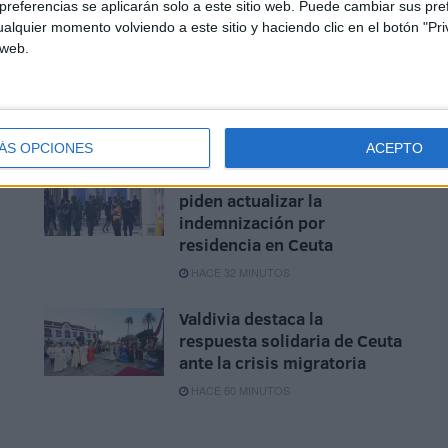
referencias se aplicarán solo a este sitio web. Puede cambiar sus pref
alquier momento volviendo a este sitio y haciendo clic en el botón "Pri
hecho, pero las consecuencias serán aún peores.
 web.
ÁS OPCIONES
ACEPTO
Los empleados públicos
piden actualizar la
indemnización por
residencia en Ceuta
HACE 32 MINUTOS
Valdivia destaca la
respuesta solidaria de Ceuta
ante la crisis migratoria
HACE 60 MINUTOS