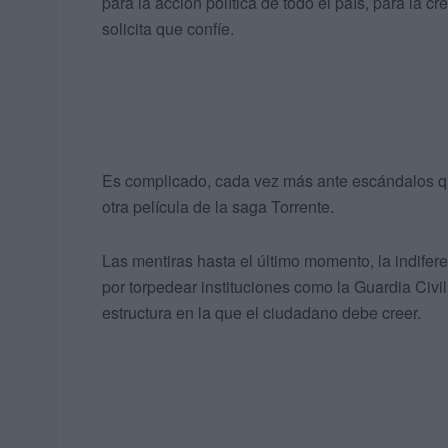
para la acción política de todo el país, para la c
solicita que confíe.
Es complicado, cada vez más ante escándalos q
otra película de la saga Torrente.
Las mentiras hasta el último momento, la indifere
por torpedear instituciones como la Guardia Civ
estructura en la que el ciudadano debe creer.