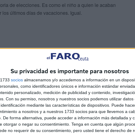
toria de elecciones. Es como el niño a quien le acaban
 los últimos días de vacaciones. Igual.
llá de esas salidas facilonas en un partido que busca
propios. Ese gesto supone algo mucho más grave como
Su privacidad es importante para nosotros
que se sostiene una acción política que debe ser
s 1733
socios
almacenamos y/o accedemos a información en un disposit
sonales, como identificadores únicos e información estándar enviada 
ntenido personalizado, medición de publicidad y contenido, investigaci
evidencia un daño brutal a nuestra democracia.
os.
Con su permiso, nosotros y nuestros socios podemos utilizar datos 
identificación mediante las características de dispositivos. Puede hacer
ntimiento a nosotros y a nuestros 1733 socios para que llevemos a ca
. De forma alternativa, puede acceder a información más detallada y 
e otorgar o negar su consentimiento.
Tenga en cuenta que algún proc
de no requerir de su consentimiento, pero usted tiene el derecho de r