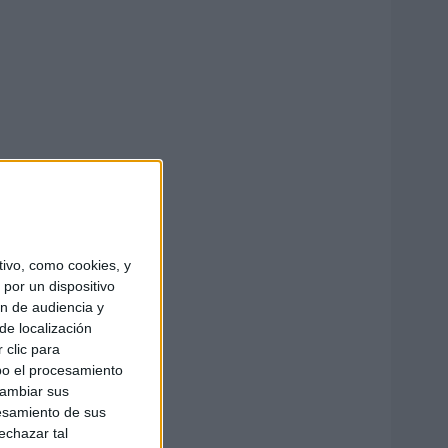
ivo, como cookies, y
por un dispositivo
ón de audiencia y
de localización
 clic para
bo el procesamiento
cambiar sus
esamiento de sus
echazar tal