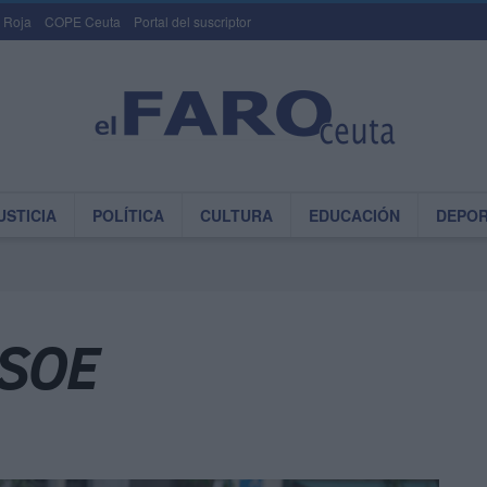
 Roja
COPE Ceuta
Portal del suscriptor
USTICIA
POLÍTICA
CULTURA
EDUCACIÓN
DEPO
PSOE