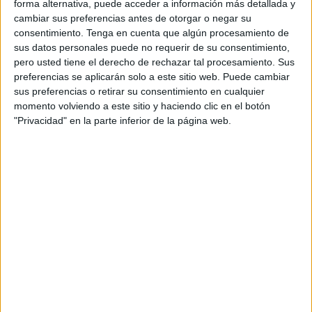
forma alternativa, puede acceder a información más detallada y
soluciones a problemas que existen y que cualquier
cambiar sus preferencias antes de otorgar o negar su
consentimiento.
Tenga en cuenta que algún procesamiento de
ciudadano o ciudadana puede comprobar por sí al salir a
sus datos personales puede no requerir de su consentimiento,
la calle. Nos sorprende especialmente que se haya
pero usted tiene el derecho de rechazar tal procesamiento. Sus
querido centrar el debate y los ataques en la figura de
preferencias se aplicarán solo a este sitio web. Puede cambiar
nuestra presidenta. Quienes trabajamos junto a ella y
sus preferencias o retirar su consentimiento en cualquier
momento volviendo a este sitio y haciendo clic en el botón
formamos el voluntariado de esta casa conocemos
"Privacidad" en la parte inferior de la página web.
perfectamente su compromiso diario. No porque lo diga
ella, sino porque lo vemos cada día, llueva, truene, sea
laborable o festivo. Ella está ahí cuando aparece una
camada abandonada, cuando hay que buscar una acogida
urgente, cuando un perro necesita atención veterinaria,
cuando acudimos al Centro Zoosanitario o cuando suena
el teléfono a cualquier hora del día o de la noche.
"Queremos dejar claro que
esta concentración no se