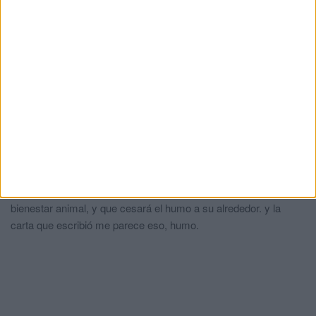
varón en la almadrabeta del Recinto
HACE 4 HORAS
Comments
1
Fumata negra
comentó:
hace 2 meses
Al referirse a la presidenta pensaba que era Nabila ya que
últimamente la veo hasta en la sopa. No niego su capacidad por
lo tanto de abarcar tantos temas, pero creo que es mejor que se
centrará en temas importantes que ella tiene muchos, como el
bienestar animal, y que cesará el humo a su alrededor. y la
carta que escribió me parece eso, humo.