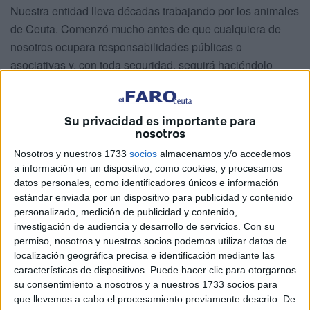
Nuestra entidad lleva décadas trabajando por los animales
de Ceuta. Comenzó mucho antes de que cualquiera de
nosotros ocupara responsabilidades públicas o
asociativas y, con toda seguridad, seguirá haciéndolo
cuando ninguna de nosotras esté ya al frente. Por eso nos
resulta difícil entender que una reivindicación compartida
por voluntariado, colectivos, familias y ciudadania se
Su privacidad es importante para
nosotros
intente reducir a una cuestión partidista o a un
enfrentamiento entre personas. La Protectora nunca ha
Nosotros y nuestros 1733
socios
almacenamos y/o accedemos
a información en un dispositivo, como cookies, y procesamos
trabajado en función de quién gobierne, sino en función de
datos personales, como identificadores únicos e información
las necesidades de los animales. Siempre nos hemos
estándar enviada por un dispositivo para publicidad y contenido
dirigido a quien tiene la responsabilidad de gestionar en
personalizado, medición de publicidad y contenido,
cada momento y seguiremos haciéndolo
investigación de audiencia y desarrollo de servicios.
Con su
permiso, nosotros y nuestros socios podemos utilizar datos de
independientemente del color político de cualquier
localización geográfica precisa e identificación mediante las
gobierno.
características de dispositivos. Puede hacer clic para otorgarnos
su consentimiento a nosotros y a nuestros 1733 socios para
Queremos dejar claro que esta concentración no se
que llevemos a cabo el procesamiento previamente descrito. De
convocó contra ninguna persona, sino para reclamar