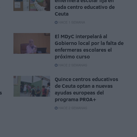
enfermera escolar fija en
o
cada centro educativo de
Ceuta
HACE 1 SEMANA
El MDyC interpelará al
Gobierno local por la falta de
enfermeras escolares el
próximo curso
HACE 2 SEMANAS
Quince centros educativos
de Ceuta optan a nuevas
s
ayudas europeas del
programa PROA+
HACE 2 SEMANAS