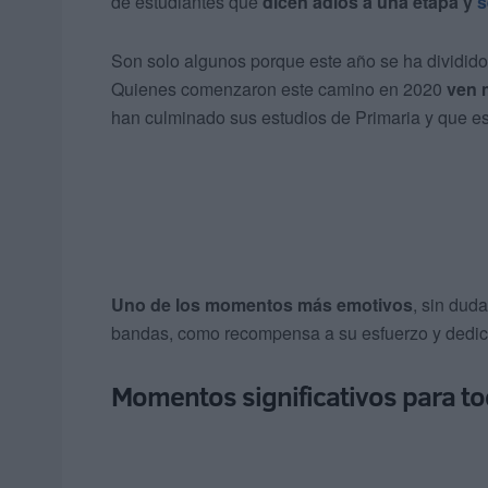
de estudiantes que
dicen adiós a una etapa y
s
Son solo algunos porque este año se ha dividido p
Quienes comenzaron este camino en 2020
ven 
han culminado sus estudios de Primaria y que est
Uno de los momentos más emotivos
, sin dud
bandas, como recompensa a su esfuerzo y dedica
Momentos significativos para t