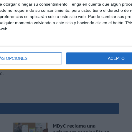
e otorgar o negar su consentimiento.
Tenga en cuenta que algún proc
de no requerir de su consentimiento, pero usted tiene el derecho de r
referencias se aplicarán solo a este sitio web. Puede cambiar sus pref
alquier momento volviendo a este sitio y haciendo clic en el botón "Pri
 web.
as
, acompañadas por vídeos que servirán para que todos
ÁS OPCIONES
ACEPTO
an revivir este momento y recordar con las mejores
o.
MDyC reclama una