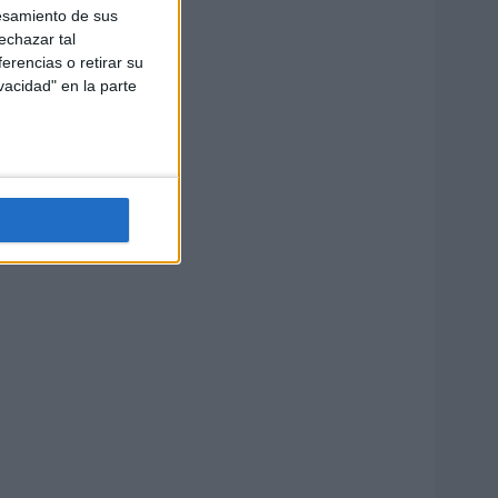
esamiento de sus
echazar tal
erencias o retirar su
vacidad" en la parte