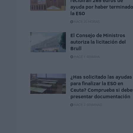
recibirán 265 euros de
ayuda por haber terminad
la ESO
HACE 20 HORAS
El Consejo de Ministros
autoriza la licitación del
Brull
HACE 1 SEMANA
¿Has solicitado las ayudas
para finalizar la ESO en
Ceuta? Comprueba si debe
presentar documentación
HACE 2 SEMANAS