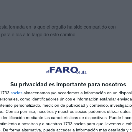
ta jornada en la que el orgullo ha sido compartido con
 para ellos a lo largo de este camino.
Su privacidad es importante para nosotros
sto último y
premiar a quienes bien se han merecido
os
estudiantes
que abandonan la Primaria con mucha
s 1733
socios
almacenamos y/o accedemos a información en un disposit
sonales, como identificadores únicos e información estándar enviada 
tativas por lo que les espera en el Instituto.
ntenido personalizado, medición de publicidad y contenido, investigaci
os.
Con su permiso, nosotros y nuestros socios podemos utilizar datos 
 música y el baile no se han hecho esperar
por parte de
identificación mediante las características de dispositivos. Puede hacer
ue los alumnos de Primaria del CEIP Maestro Juan
ntimiento a nosotros y a nuestros 1733 socios para que llevemos a ca
. De forma alternativa, puede acceder a información más detallada y 
io para así sorprender a un público lleno de sus seres