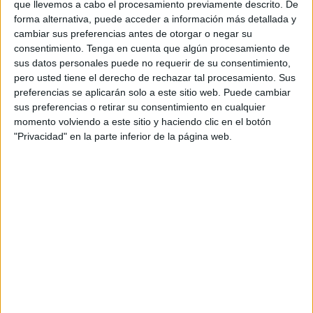
que llevemos a cabo el procesamiento previamente descrito. De
En competencia en comunicación lingüística, el nivel
forma alternativa, puede acceder a información más detallada y
‘Suficiente’ alcanzaba el 22,8%, el de ‘Bien’ (el de mayor
cambiar sus preferencias antes de otorgar o negar su
porcentaje de alumnado) se situaba en el 32,5%, mientras
consentimiento.
Tenga en cuenta que algún procesamiento de
sus datos personales puede no requerir de su consentimiento,
que en los dos niveles superiores se encontraba el 24,7%
pero usted tiene el derecho de rechazar tal procesamiento. Sus
(con un 17,4% de alumnado en ‘Notable’ y un 7,3% de
preferencias se aplicarán solo a este sitio web. Puede cambiar
‘Sobresaliente’. En el nivel inferior, que por tanto no
sus preferencias o retirar su consentimiento en cualquier
alcanzó el ‘Suficiente’, se encuentra el 20% de este
momento volviendo a este sitio y haciendo clic en el botón
alumnado.
"Privacidad" en la parte inferior de la página web.
Los resultados de los estudiantes en las competencias
matemática y lingüística evaluadas se sitúan en
niveles
de rendimiento
, lo que permite establecer una
correspondencia entre la descripción de la aplicación de
los conocimientos y las puntuaciones que se sitúan en los
intervalos de cada uno.
El 8,2% del alumnado local alcanza