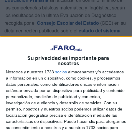
las competencias básicas matemática y lingüística, según
los resultados de la última Evaluación de Diagnóstico
recogida por el
Consejo Escolar del Estado
(CEE) en su
dictamen recién publicado sobre el
estado del sistema
educativo
, que vuelve a recoger una separata especial
sobre las ciudades autónomas.
Su privacidad es importante para
Durante el curso 2020-2021 se realizó una evaluación
nosotros
individualizada a los estudiantes que finalizaron el tercer
Nosotros y nuestros 1733
socios
almacenamos y/o accedemos
curso de Educación Primaria.
a información en un dispositivo, como cookies, y procesamos
datos personales, como identificadores únicos e información
Respecto a la competencia matemática, en Ceuta, el
estándar enviada por un dispositivo para publicidad y contenido
77,9% del alumnado se encontraba en el nivel ‘Suficiente’
personalizado, medición de publicidad y contenido,
o superior (25,7% en el nivel ‘Suficiente’, el 29,5% en el
investigación de audiencia y desarrollo de servicios.
Con su
nivel ‘Bien’, el 14,6% en el nivel ‘Notable’ y el 8,2% en el
permiso, nosotros y nuestros socios podemos utilizar datos de
localización geográfica precisa e identificación mediante las
de ‘Sobresaliente’). En el nivel inferior de ‘Insuficiente’ se
características de dispositivos. Puede hacer clic para otorgarnos
encontraba el 22,1%.
su consentimiento a nosotros y a nuestros 1733 socios para