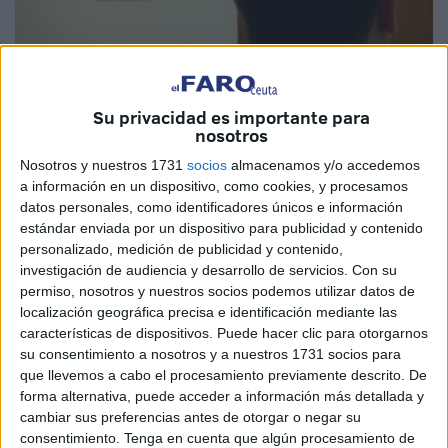
Imagen de archivo
Su privacidad es importante para
nosotros
Nosotros y nuestros 1731
socios
almacenamos y/o accedemos
A Séneca se atribuye la frase que dice que “nada se
a información en un dispositivo, como cookies, y procesamos
parece tanto a la injusticia como la justicia tardía”. Las
datos personales, como identificadores únicos e información
páginas de hoy de este periódico recogen muchas noticias
estándar enviada por un dispositivo para publicidad y contenido
relacionadas con ese ámbito, en algunos casos sobre
personalizado, medición de publicidad y contenido,
investigación de audiencia y desarrollo de servicios.
Con su
asuntos que se remontan a hace casi una década y que
permiso, nosotros y nuestros socios podemos utilizar datos de
todavía no han llegado a juicio oral, algo que no debería
localización geográfica precisa e identificación mediante las
suceder por complejos que sean los temas y su
características de dispositivos. Puede hacer clic para otorgarnos
investigación.
su consentimiento a nosotros y a nuestros 1731 socios para
que llevemos a cabo el procesamiento previamente descrito. De
Es lo que ocurre, por ejemplo, con el ‘caso Emvicesa’.
forma alternativa, puede acceder a información más detallada y
Hace ya más de ocho años que la entonces consejera de
cambiar sus preferencias antes de otorgar o negar su
consentimiento.
Tenga en cuenta que algún procesamiento de
Fomento, Susana Román, acudió a los Juzgados a