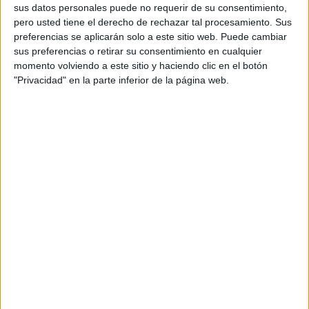
sus datos personales puede no requerir de su consentimiento,
denunciar la publicación de una ‘lista fantasma’ de
pero usted tiene el derecho de rechazar tal procesamiento. Sus
adjudicatarios de viviendas.
preferencias se aplicarán solo a este sitio web. Puede cambiar
sus preferencias o retirar su consentimiento en cualquier
El próximo mes de octubre comenzará la vista oral de la
momento volviendo a este sitio y haciendo clic en el botón
causa con alrededor de medio centenar de acusados y
"Privacidad" en la parte inferior de la página web.
otros tantos testigos.
Con independencia de cuál sea el veredicto, es de
lamentar el mucho tiempo transcurrido sin que los
implicados se hayan visto condenados o absueltos, con
las consecuencias que se deriven de ello.
La celeridad de la acción de la Justicia es importante para
las personas públicas, que además pueden verse
sometidas a una ‘pena de titulares’ injustamente, pero
también cualquier ciudadano anónimo, por lo que la
administración debería multiplicar sus esfuerzos para
satisfacer lo que es una demanda social unánime.