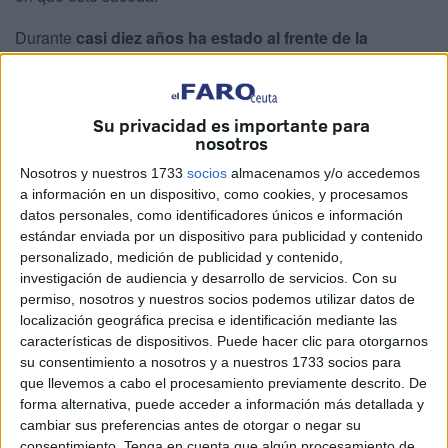
Durante
casi diez años ha estado al frente de la
asociación
de vecinos, impulsando mejoras, promoviendo
la
unión vecinal
y consiguiendo que los residentes
dejaran de sentirse simples vecinos para convertirse en
Su privacidad es importante para
una auténtica familia.
nosotros
Nosotros y nuestros 1733
socios
almacenamos y/o accedemos
a información en un dispositivo, como cookies, y procesamos
datos personales, como identificadores únicos e información
estándar enviada por un dispositivo para publicidad y contenido
personalizado, medición de publicidad y contenido,
investigación de audiencia y desarrollo de servicios.
Con su
permiso, nosotros y nuestros socios podemos utilizar datos de
localización geográfica precisa e identificación mediante las
características de dispositivos. Puede hacer clic para otorgarnos
su consentimiento a nosotros y a nuestros 1733 socios para
que llevemos a cabo el procesamiento previamente descrito. De
forma alternativa, puede acceder a información más detallada y
cambiar sus preferencias antes de otorgar o negar su
Un barrio en dificultades
consentimiento.
Tenga en cuenta que algún procesamiento de