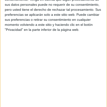
sus datos personales puede no requerir de su consentimiento,
pero usted tiene el derecho de rechazar tal procesamiento. Sus
La imagen de Plaza Nicaragua de hace unos años poco
preferencias se aplicarán solo a este sitio web. Puede cambiar
tiene que ver con la actual. Quienes llevan décadas
sus preferencias o retirar su consentimiento en cualquier
viviendo allí
recuerdan un entorno deteriorado
, con
momento volviendo a este sitio y haciendo clic en el botón
apenas iluminación, basura acumulada y problemas
"Privacidad" en la parte inferior de la página web.
sociales que generaban inseguridad entre los vecinos.
Cada uno hacía su vida y apenas existía contacto más allá
del propio portal. Sin embargo, de aquella situación nació
una idea que terminaría cambiando el barrio:
crear una
asociación de vecinos.
La asociación que devolvió la vida al
barrio
Lo que comenzó como
una propuesta en un grupo de
WhatsApp
entre presidentes vecinales terminó