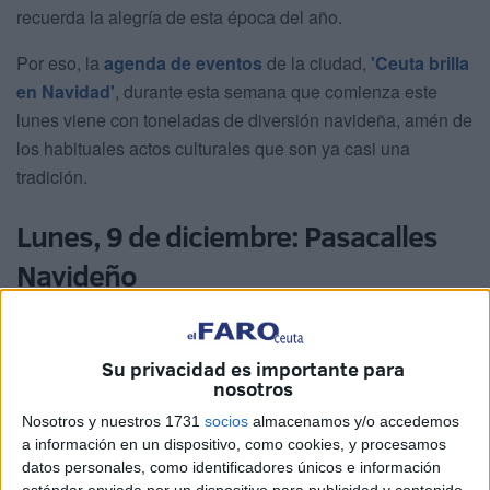
recuerda la alegría de esta época del año.
Por eso, la
agenda de eventos
de la ciudad,
'Ceuta brilla
en Navidad'
, durante esta semana que comienza este
lunes viene con toneladas de diversión navideña, amén de
los habituales actos culturales que son ya casi una
tradición.
Lunes, 9 de diciembre: Pasacalles
Navideño
Su privacidad es importante para
nosotros
Nosotros y nuestros 1731
socios
almacenamos y/o accedemos
a información en un dispositivo, como cookies, y procesamos
datos personales, como identificadores únicos e información
estándar enviada por un dispositivo para publicidad y contenido