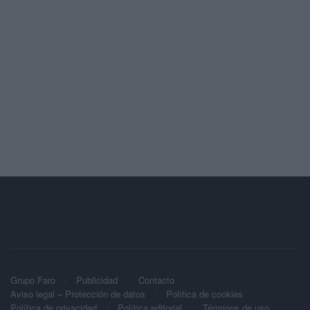
Grupo Faro
Publicidad
Contacto
Aviso legal – Protección de datos
Política de cookies
Política de privacidad
Política editorial
Términos de uso