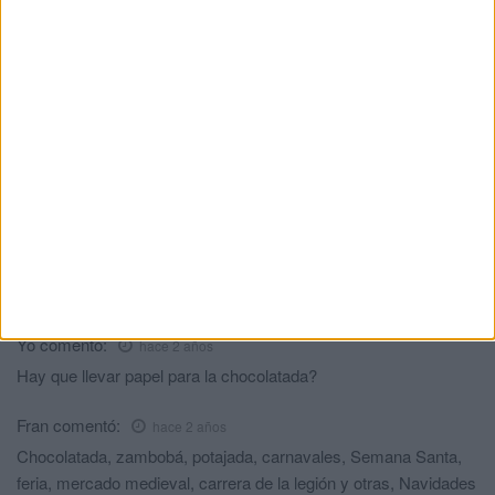
La Ciudad activa un operativo especial de
limpieza para recuperar la normalidad en
los espacios públicos
HACE 4 DÍAS
Juan Vivas, tras la entrada masiva: "La
respuesta del Gobierno central ha sido
tardía e insuficiente"
HACE 6 DÍAS
Comments
2
Yo
comentó:
hace 2 años
Hay que llevar papel para la chocolatada?
Fran
comentó:
hace 2 años
Chocolatada, zambobá, potajada, carnavales, Semana Santa,
feria, mercado medieval, carrera de la legión y otras, Navidades