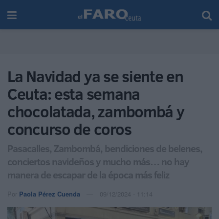
La Navidad ya se siente en
Ceuta: esta semana
chocolatada, zambombá y
concurso de coros
Pasacalles, Zambombá, bendiciones de belenes,
conciertos navideños y mucho más… no hay
manera de escapar de la época más feliz
Por
Paola Pérez Cuenda
09/12/2024 - 11:14