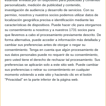
personalizado, medición de publicidad y contenido,
investigación de audiencia y desarrollo de servicios.
Con su
permiso, nosotros y nuestros socios podemos utilizar datos de
localización geográfica precisa e identificación mediante las
características de dispositivos. Puede hacer clic para otorgarnos
su consentimiento a nosotros y a nuestros 1731 socios para
que llevemos a cabo el procesamiento previamente descrito. De
forma alternativa, puede acceder a información más detallada y
cambiar sus preferencias antes de otorgar o negar su
consentimiento.
Tenga en cuenta que algún procesamiento de
sus datos personales puede no requerir de su consentimiento,
pero usted tiene el derecho de rechazar tal procesamiento. Sus
preferencias se aplicarán solo a este sitio web. Puede cambiar
sus preferencias o retirar su consentimiento en cualquier
momento volviendo a este sitio y haciendo clic en el botón
Este lunes, 9 de diciembre, comienza la agenda navideña
"Privacidad" en la parte inferior de la página web.
con el turno del Pasacalles navideño que dará comienzo a
las 19.00 horas desde el inicio del Paseo del Revellín
(Zara) y transcurrirá hasta la Iglesia de los Remedios, y
vuelta hasta el Revellín. El Pasacalles estará compuesto