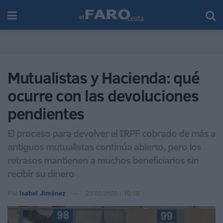
Mutualistas y Hacienda: qué
ocurre con las devoluciones
pendientes
El proceso para devolver el IRPF cobrado de más a
antiguos mutualistas continúa abierto, pero los
retrasos mantienen a muchos beneficiarios sin
recibir su dinero
Por
Isabel Jiménez
23/03/2026 - 10:18