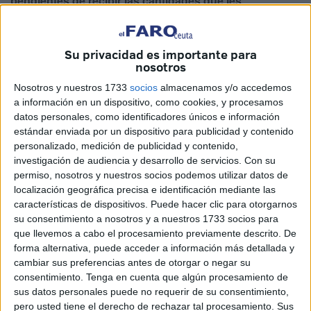
pendientes de recibir las cantidades que les
corresponden
.
Aunque se puso en marcha un sistema para
devolver el
Su privacidad es importante para
dinero cobrado de más
, lo cierto es que
hay afectados
nosotros
todavía no han cobrado ni tienen claro cuándo lo
Nosotros y nuestros 1733
socios
almacenamos y/o accedemos
harán
.
a información en un dispositivo, como cookies, y procesamos
datos personales, como identificadores únicos e información
Esta situación se produce en el marco de uno de los
estándar enviada por un dispositivo para publicidad y contenido
personalizado, medición de publicidad y contenido,
procedimientos fiscales más complejos de los últimos
investigación de audiencia y desarrollo de servicios.
Con su
años
, gestionado por la
Agencia Tributaria
, organismo
permiso, nosotros y nuestros socios podemos utilizar datos de
dependiente del Ministerio de Hacienda. El objetivo de
localización geográfica precisa e identificación mediante las
este proceso es
reintegrar el IRPF abonado
características de dispositivos. Puede hacer clic para otorgarnos
su consentimiento a nosotros y a nuestros 1733 socios para
indebidamente
por aquellos trabajadores que cotizaron a
que llevemos a cabo el procesamiento previamente descrito. De
antiguas mutualidades
laborales antes de su integración
forma alternativa, puede acceder a información más detallada y
en el sistema público.
cambiar sus preferencias antes de otorgar o negar su
consentimiento.
Tenga en cuenta que algún procesamiento de
Creciente malestar entre los
sus datos personales puede no requerir de su consentimiento,
pero usted tiene el derecho de rechazar tal procesamiento. Sus