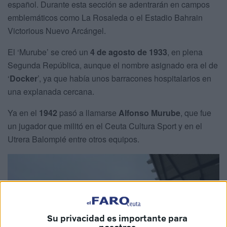
español. Durante esta sección se adentrarán en campos
emblemáticos como La Rosaleda o el Estadio Bahrain
Victorious Nuevo Arcángel.
El ‘Murube’ se creó un
4 de agosto de 1933
, en plena
Segunda República, aunque el nombre asignado era el de
‘
Docker
’, ya que había unos barracones hospitalarios en
una explanada cercana.
Ya en el
1942
pasó a llamarse
Alfonso Murube
, que fue
un jugador que militó en el Ceuta Cultura Sport y en el
Utrera Balompié entre otros equipos.
Su privacidad es importante para