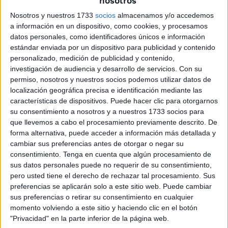
nosotros
Nosotros y nuestros 1733
socios
almacenamos y/o accedemos
a información en un dispositivo, como cookies, y procesamos
datos personales, como identificadores únicos e información
estándar enviada por un dispositivo para publicidad y contenido
personalizado, medición de publicidad y contenido,
investigación de audiencia y desarrollo de servicios.
Con su
permiso, nosotros y nuestros socios podemos utilizar datos de
localización geográfica precisa e identificación mediante las
características de dispositivos. Puede hacer clic para otorgarnos
Estadio Municipal Carlos Belmonte
su consentimiento a nosotros y a nuestros 1733 socios para
(Albacete Balompié)
que llevemos a cabo el procesamiento previamente descrito. De
forma alternativa, puede acceder a información más detallada y
cambiar sus preferencias antes de otorgar o negar su
El estadio del Albacete Balompié, el
‘Carlos Belmonte’
,
consentimiento.
Tenga en cuenta que algún procesamiento de
tiene una capacidad total de
16.998 espectadores
y fue
sus datos personales puede no requerir de su consentimiento,
inaugurado en el
1960
.
pero usted tiene el derecho de rechazar tal procesamiento. Sus
preferencias se aplicarán solo a este sitio web. Puede cambiar
Sin embargo, antes de su oficialización, desde la
sus preferencias o retirar su consentimiento en cualquier
momento volviendo a este sitio y haciendo clic en el botón
fundación del club se venía jugando en este campo, que
"Privacidad" en la parte inferior de la página web.
estaba
repleto de tierra
y solo contaba con gradas de