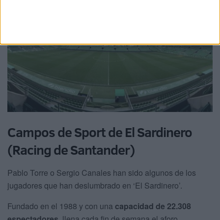
Campos de Sport de El Sardinero
(Racing de Santander)
Pablo Torre o Sergio Canales han sido algunos de los
jugadores que han deslumbrado en ‘El Sardinero’.
Fundado en el 1988 y con una
capacidad de 22.308
espectadores
, llena cada fin de semana el aforo