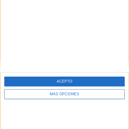
de que su nombre encabezase a tal histórico estadio.
ACEPTO
MÁS OPCIONES
Estadio Municipal de Ipurúa
(Sociedad Deportiva Eibar)
Ipurúa se hizo oficial el 14 de septiembre de 1947 y hasta