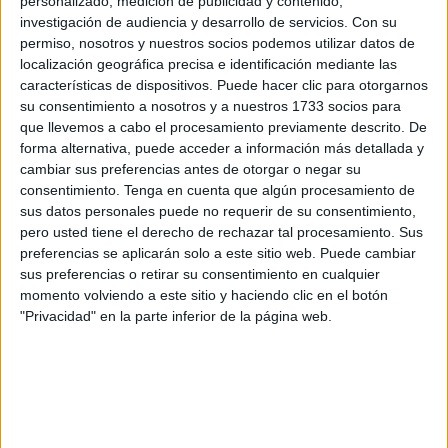
personalizado, medición de publicidad y contenido,
ya que ha quedado
totalmente cubierto por un techo
.
investigación de audiencia y desarrollo de servicios.
Con su
permiso, nosotros y nuestros socios podemos utilizar datos de
Además, la
superficie de preferencia
, uno de los
localización geográfica precisa e identificación mediante las
características de dispositivos. Puede hacer clic para otorgarnos
sectores que presentará más cambios, se está
su consentimiento a nosotros y a nuestros 1733 socios para
terminando de hormigonar
.
que llevemos a cabo el procesamiento previamente descrito. De
forma alternativa, puede acceder a información más detallada y
cambiar sus preferencias antes de otorgar o negar su
consentimiento.
Tenga en cuenta que algún procesamiento de
sus datos personales puede no requerir de su consentimiento,
pero usted tiene el derecho de rechazar tal procesamiento. Sus
preferencias se aplicarán solo a este sitio web. Puede cambiar
Cuando el cemento se solidifique, se añadirán las
gradas
sus preferencias o retirar su consentimiento en cualquier
supletorias
, que actualmente se encuentran
en camino
.
momento volviendo a este sitio y haciendo clic en el botón
"Privacidad" en la parte inferior de la página web.