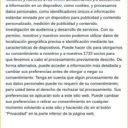
2026, arrasaron en las eliminatorias africanas al derrotar a
a información en un dispositivo, como cookies, y procesamos
datos personales, como identificadores únicos e información
su homóloga congoleña (1-0) el martes por la noche en el
estándar enviada por un dispositivo para publicidad y contenido
Estadio Príncipe Moulay Abdellah de Rabat, durante la
personalizado, medición de publicidad y contenido,
décima y última jornada del Grupo E.
investigación de audiencia y desarrollo de servicios.
Con su
permiso, nosotros y nuestros socios podemos utilizar datos de
Tras lograr su 16ª victoria consecutiva en todos los
localización geográfica precisa e identificación mediante las
partidos, la selección nacional rompe así el récord mundial
características de dispositivos. Puede hacer clic para otorgarnos
su consentimiento a nosotros y a nuestros 1733 socios para
de victorias consecutivas.
que llevemos a cabo el procesamiento previamente descrito. De
forma alternativa, puede acceder a información más detallada y
Pasaportes mundialistas
cambiar sus preferencias antes de otorgar o negar su
consentimiento.
Tenga en cuenta que algún procesamiento de
La selección de Inglaterra, que se convirtió en el primer
sus datos personales puede no requerir de su consentimiento,
pero usted tiene el derecho de rechazar tal procesamiento. Sus
equipo europeo en sellar el pasaporte mundialista, y los
preferencias se aplicarán solo a este sitio web. Puede cambiar
conjuntos de Costa de Marfil y de Senegal, que lograron
sus preferencias o retirar su consentimiento en cualquier
los dos últimos billetes directos en juego en África,
momento volviendo a este sitio y haciendo clic en el botón
elevaron este martes a veintiocho los equipos clasificados
"Privacidad" en la parte inferior de la página web.
para el Mundial 2026.