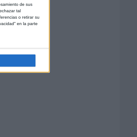
esamiento de sus
echazar tal
erencias o retirar su
vacidad" en la parte