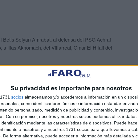
el Betis Sofyan Amrabat, al defensa del PSG Achraf
 a Ilias Akhomach, del Villarreal, Omar El Hilali del
Su privacidad es importante para nosotros
s 1731
socios
almacenamos y/o accedemos a información en un disposit
sonales, como identificadores únicos e información estándar enviada 
l
ntenido personalizado, medición de publicidad y contenido, investigaci
os.
Con su permiso, nosotros y nuestros socios podemos utilizar datos 
identificación mediante las características de dispositivos. Puede hacer
 2022, jugará en Canadá, Estados Unidos y México, su
ntimiento a nosotros y a nuestros 1731 socios para que llevemos a ca
 1986, 1994, 1998, 2018 y 2022
.
. De forma alternativa, puede acceder a información más detallada y 