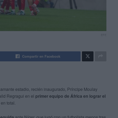
EFE
Compartir en Facebook
flamante estadio, recién inaugurado, Príncipe Moulay
aild Regragui en el
primer equipo de África en lograr el
en total.
 seguida
ante Níger, que jugó con un futbolista menos tras