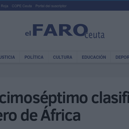
 Roja
COPE Ceuta
Portal del suscriptor
USTICIA
POLÍTICA
CULTURA
EDUCACIÓN
DEPO
imoséptimo clasifi
ro de África