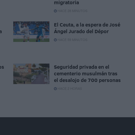
migratoria
HACE 28 MINUTOS
El Ceuta, a la espera de José
a
Ángel Jurado del Dépor
HACE 59 MINUTOS
os
Seguridad privada en el
cementerio musulmán tras
el desalojo de 700 personas
HACE 2 HORAS