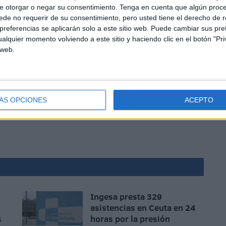
e otorgar o negar su consentimiento.
Tenga en cuenta que algún proc
de no requerir de su consentimiento, pero usted tiene el derecho de r
referencias se aplicarán solo a este sitio web. Puede cambiar sus pref
alquier momento volviendo a este sitio y haciendo clic en el botón "Pri
 web.
u pasaporte mundialista y el
decimoséptimo en total
:
s junto a Japón, Irán, Uzbekistán, Corea del Sur,
ÁS OPCIONES
ACEPTO
, Uruguay, Paraguay, Colombia, Nueva Zelanda y
Ingesa presta 329
asistencias en Ceuta en 24
s
horas por la presión