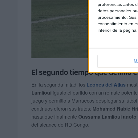
preferencias antes d
datos personales pue
procesamiento. Sus p
consentimiento en cu
inferior de la página
M
El segundo tiempo que definió e
En la segunda mitad, los
Leones del Atlas
mostr
Lamlioui
igualó el partido con un remate potente
juego y permitió a Marruecos desplegar su fútbo
continuos dieron sus frutos:
Mohamed Rabie Hr
hasta que finalmente
Oussama Lamlioui anotó e
del alcance de RD Congo.