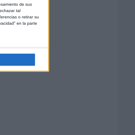
esamiento de sus
echazar tal
erencias o retirar su
vacidad" en la parte