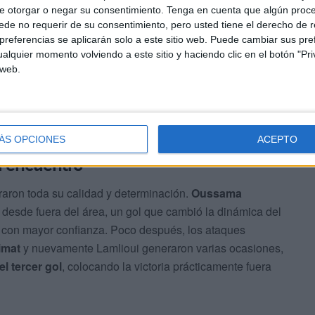
e otorgar o negar su consentimiento.
Tenga en cuenta que algún proc
de no requerir de su consentimiento, pero usted tiene el derecho de r
referencias se aplicarán solo a este sitio web. Puede cambiar sus pref
alquier momento volviendo a este sitio y haciendo clic en el botón "Pri
 web.
ÁS OPCIONES
ACEPTO
l encuentro
aron toda su calidad y determinación.
Oussama
 desde fuera del área, un gol que cambió la dinámica del
l con mayor confianza. Poco después, los ataques
imat
y nuevamente Lamlioui generaron varias ocasiones,
l tercer gol
, colocando la victoria prácticamente fuera