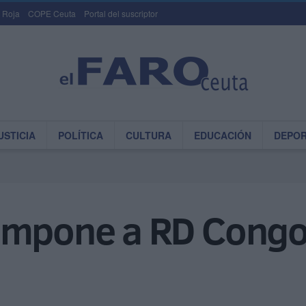
 Roja
COPE Ceuta
Portal del suscriptor
USTICIA
POLÍTICA
CULTURA
EDUCACIÓN
DEPO
impone a RD Congo 