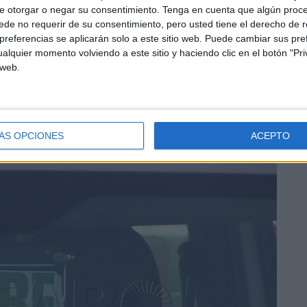
e otorgar o negar su consentimiento.
Tenga en cuenta que algún proc
uebrantable.
de no requerir de su consentimiento, pero usted tiene el derecho de r
referencias se aplicarán solo a este sitio web. Puede cambiar sus pref
e acto donde la Administración pone los puntos sobre las
alquier momento volviendo a este sitio y haciendo clic en el botón "Pri
 web.
ción siempre tiene la última palabra sobre qué prendas
0 euros
ÁS OPCIONES
ACEPTO