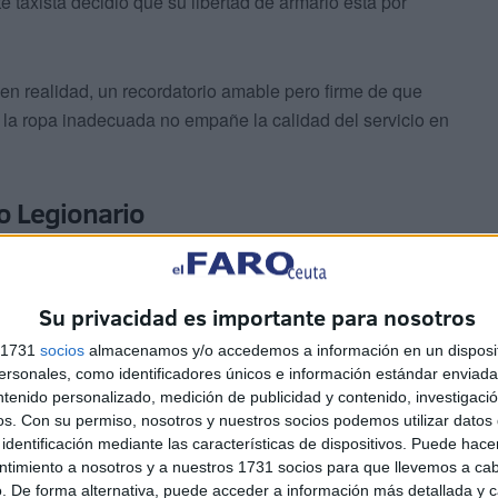
 taxista decidió que su libertad de armario está por
en realidad, un recordatorio amable pero firme de que
 la ropa inadecuada no empañe la calidad del servicio en
do Legionario
upulosamente
los artículos 44 y 46 de la Ley 39/2015
da fue castigada por 70 euros sin razón.
Su privacidad es importante para nosotros
s 1731
socios
almacenamos y/o accedemos a información en un disposit
sonales, como identificadores únicos e información estándar enviada 
ntenido personalizado, medición de publicidad y contenido, investigaci
os.
Con su permiso, nosotros y nuestros socios podemos utilizar datos 
identificación mediante las características de dispositivos. Puede hacer
ntimiento a nosotros y a nuestros 1731 socios para que llevemos a ca
. De forma alternativa, puede acceder a información más detallada y 
io, la Administración recurrió al BOE
, demostrando que