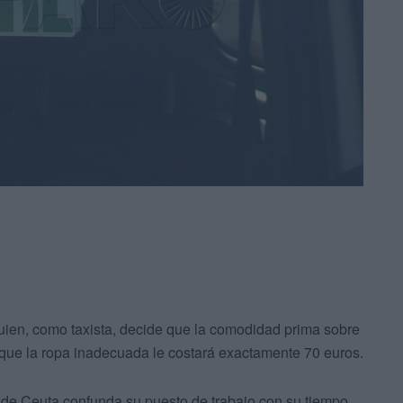
guien, como taxista, decide que la comodidad prima sobre
a que la ropa inadecuada le costará exactamente 70 euros.
 de Ceuta confunda su puesto de trabajo con su tiempo