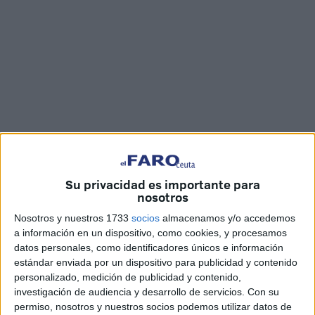
Imagen de archivo
Su privacidad es importante para
nosotros
Nosotros y nuestros 1733
socios
almacenamos y/o accedemos
El
Pleno de la Asamblea de Ceuta
ha aprobado de
a información en un dispositivo, como cookies, y procesamos
manera definitiva la ordenanza reguladora del
taxi
que
datos personales, como identificadores únicos e información
viene a renovar la existente que databa de 2006. A partir
estándar enviada por un dispositivo para publicidad y contenido
de ahora se hará además un estudio sobre este gremio a
personalizado, medición de publicidad y contenido,
modo de análisis cuyas conclusiones puedan reportar
investigación de audiencia y desarrollo de servicios.
Con su
permiso, nosotros y nuestros socios podemos utilizar datos de
beneficios.