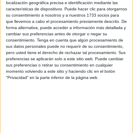
localización geográfica precisa e identificación mediante las
características de dispositivos. Puede hacer clic para otorgarnos
El Pleno aprueba la nueva ordenanza del taxi con los
su consentimiento a nosotros y a nuestros 1733 socios para
votos a favor de todas las formaciones a excepción de
Vox
que llevemos a cabo el procesamiento previamente descrito. De
que se ha abstenido.
forma alternativa, puede acceder a información más detallada y
cambiar sus preferencias antes de otorgar o negar su
El consejero de
Fomento
Ramírez ha destacado otros
consentimiento.
Tenga en cuenta que algún procesamiento de
logros alcanzados en el sector como es la renovación de
sus datos personales puede no requerir de su consentimiento,
pero usted tiene el derecho de rechazar tal procesamiento. Sus
la flota además de la actualización de la tarifa.
preferencias se aplicarán solo a este sitio web. Puede cambiar
sus preferencias o retirar su consentimiento en cualquier
Esta nueva ordenanza recoge las alegaciones del sector
momento volviendo a este sitio y haciendo clic en el botón
además de las sobrevenidas tras la aprobación inicial en
"Privacidad" en la parte inferior de la página web.
abril, entre ellas la referida a los
antecedentes penales
.
Carecer de ellos no será algo exigible, después de que así
se haya considerado en un informe jurídico solicitado tras
las quejas formuladas por partidos políticos.
Además de
no exigir el carecer de antecedentes
tampoco será obligado tener el graduado escolar o de