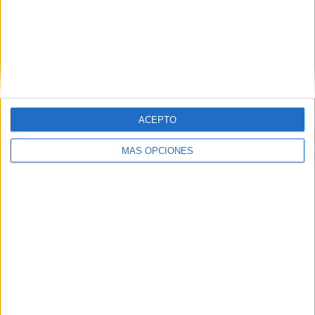
ACEPTO
MÁS OPCIONES
Tags:
Fomento
Movimiento por la Dignidad y la Ciudadanía (MDyC)
Pleno de la Asamblea de Ceuta
Taxis
Vox
Related
Posts