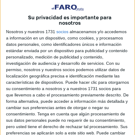
tanto,
hermanastra del actual monarca, Mohamed VI
.
Su privacidad es importante para
El caso, del que informa el diario
El País
, ha reabierto un
nosotros
capítulo desconocido de la historia personal del anterior
Nosotros y nuestros 1731
socios
almacenamos y/o accedemos
soberano y plantea un inusual conflicto judicial con
a información en un dispositivo, como cookies, y procesamos
dimensiones internacionales.
datos personales, como identificadores únicos e información
estándar enviada por un dispositivo para publicidad y contenido
Un romance secreto en el
personalizado, medición de publicidad y contenido,
investigación de audiencia y desarrollo de servicios.
Con su
Casablanca de los años 50
permiso, nosotros y nuestros socios podemos utilizar datos de
localización geográfica precisa e identificación mediante las
características de dispositivos. Puede hacer clic para otorgarnos
Según la versión de Benzaquen, su madre —una joven
su consentimiento a nosotros y a nuestros 1731 socios para
dependienta marroquí— habría mantenido en torno a
1951
que llevemos a cabo el procesamiento previamente descrito. De
una relación sentimental con el entonces
príncipe
forma alternativa, puede acceder a información más detallada y
heredero
Hasán
, varios años antes de que este
cambiar sus preferencias antes de otorgar o negar su
consentimiento.
Tenga en cuenta que algún procesamiento de
ascendiera al trono.
sus datos personales puede no requerir de su consentimiento,
pero usted tiene el derecho de rechazar tal procesamiento. Sus
La mujer recuerda que su abuela relataba cómo un
preferencias se aplicarán solo a este sitio web. Puede cambiar