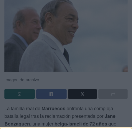
Imagen de archivo
La familia real de
Marruecos
enfrenta una compleja
batalla legal tras la reclamación presentada por
Jane
Benzaquen
, una mujer
belga-israelí de 72 años
que
asegura ser
hija biológica del difunto rey
Hasán II
y, por