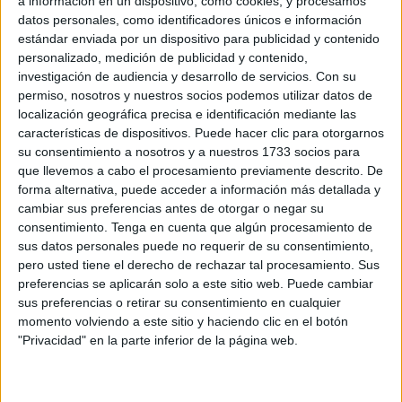
a información en un dispositivo, como cookies, y procesamos
Mukea
. Un nuevo espacio que abre sus puertas en el
datos personales, como identificadores únicos e información
Polígono de Loma Margarita con una propuesta tan clara
estándar enviada por un dispositivo para publicidad y contenido
como ambiciosa: ofrecer una
extensa gama de muebles
personalizado, medición de publicidad y contenido,
“low cost”
sin renunciar al diseño, la calidad ni la
investigación de audiencia y desarrollo de servicios.
Con su
permiso, nosotros y nuestros socios podemos utilizar datos de
cercanía que caracterizan a la firma madre,
MuecoCeuta
.
localización geográfica precisa e identificación mediante las
características de dispositivos. Puede hacer clic para otorgarnos
El reto no es menor. En
Ceuta
, donde cada metro
su consentimiento a nosotros y a nuestros 1733 socios para
cuadrado de hogar se convierte en refugio y se cuida cada
que llevemos a cabo el procesamiento previamente descrito. De
detalle con mimo, amueblar una casa sin disparar el
forma alternativa, puede acceder a información más detallada y
presupuesto parecía hasta ahora una tarea complicada.
cambiar sus preferencias antes de otorgar o negar su
consentimiento.
Tenga en cuenta que algún procesamiento de
Pero
MUKEA
llega para demostrar que es posible. “¿Se
sus datos personales puede no requerir de su consentimiento,
puede amueblar una casa con un presupuesto ajustado?
pero usted tiene el derecho de rechazar tal procesamiento. Sus
¡Se puede!”, reza la presentación de este nuevo concepto
preferencias se aplicarán solo a este sitio web. Puede cambiar
que, además de modernizar el panorama del mueble en
sus preferencias o retirar su consentimiento en cualquier
Ceuta
, apuesta por acercar el diseño a todos los bolsillos.
momento volviendo a este sitio y haciendo clic en el botón
"Privacidad" en la parte inferior de la página web.
El nuevo establecimiento de
MUKEA
en el Polígono de
Margarita no será una tienda al uso. Se trata de un