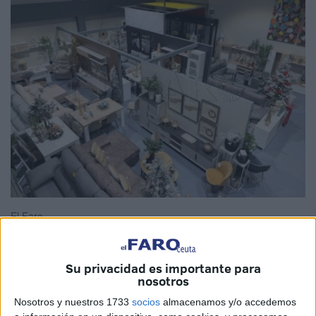
El Faro
Su privacidad es importante para
nosotros
La manera de amueblar los hogares caballas va a cambiar
a partir de este miércoles con la llegada a
Ceuta
de
Nosotros y nuestros 1733
socios
almacenamos y/o accedemos