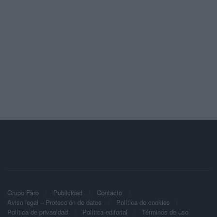
Grupo Faro
Publicidad
Contacto
Aviso legal – Protección de datos
Política de cookies
Política de privacidad
Política editorial
Términos de uso