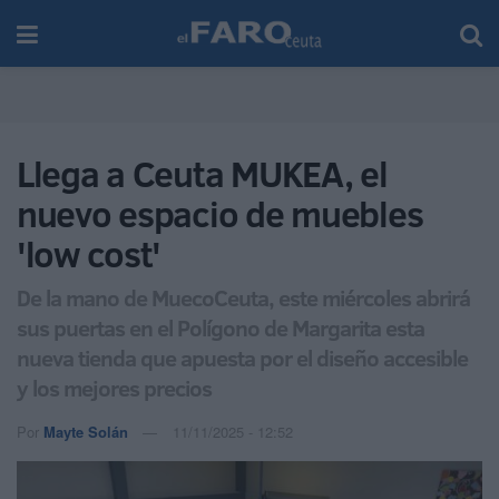
Llega a Ceuta MUKEA, el
nuevo espacio de muebles
'low cost'
De la mano de MuecoCeuta, este miércoles abrirá
sus puertas en el Polígono de Margarita esta
nueva tienda que apuesta por el diseño accesible
y los mejores precios
Por
Mayte Solán
11/11/2025 - 12:52