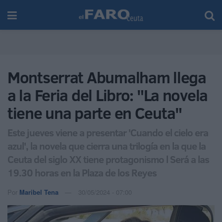
Montserrat Abumalham llega
a la Feria del Libro: "La novela
tiene una parte en Ceuta"
Este jueves viene a presentar 'Cuando el cielo era
azul', la novela que cierra una trilogía en la que la
Ceuta del siglo XX tiene protagonismo l Será a las
19.30 horas en la Plaza de los Reyes
Por
Maribel Tena
30/05/2024 - 07:00