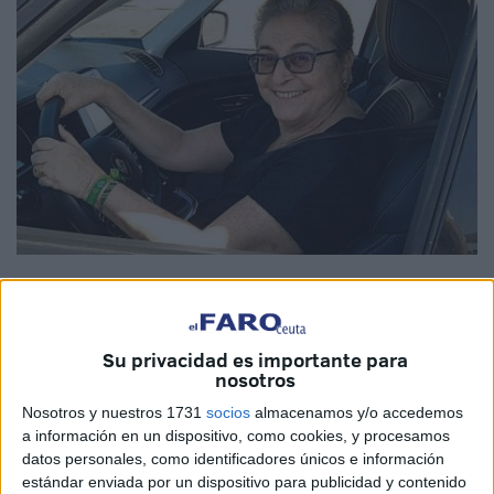
Imagen cedida
Su privacidad es importante para
nosotros
Esta historia
comenzó con ‘Todos extraños’,
a la que
Nosotros y nuestros 1731
socios
almacenamos y/o accedemos
siguió
‘Trapos sucios’.
Esta tarde, Montserrat Abumalham
a información en un dispositivo, como cookies, y procesamos
presentará la
novela
que cierra esta trilogía, ‘Cuando el
datos personales, como identificadores únicos e información
cielo era azul’, a la 19.30 horas en la
Feria del Libro de
estándar enviada por un dispositivo para publicidad y contenido