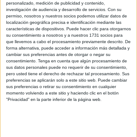
Ceuta
.
personalizado, medición de publicidad y contenido,
investigación de audiencia y desarrollo de servicios.
Con su
¿Cómo se siente al presentar su libro en un marco
permiso, nosotros y nuestros socios podemos utilizar datos de
localización geográfica precisa e identificación mediante las
como la Feria del Libro?
características de dispositivos. Puede hacer clic para otorgarnos
su consentimiento a nosotros y a nuestros 1731 socios para
Me hace mucha ilusión porque la novela tiene una parte
que llevemos a cabo el procesamiento previamente descrito. De
que se desarrolla en Ceuta. Entonces, creo que encaja
forma alternativa, puede acceder a información más detallada y
perfectamente en la idea de la Feria del Libro.
cambiar sus preferencias antes de otorgar o negar su
consentimiento.
Tenga en cuenta que algún procesamiento de
¿Qué nos puede contar sobre la novela?
sus datos personales puede no requerir de su consentimiento,
pero usted tiene el derecho de rechazar tal procesamiento. Sus
La novela cierra una trilogía. Tengo ya publicados los dos
preferencias se aplicarán solo a este sitio web. Puede cambiar
anteriores volúmenes en otra editorial y es una especie de
sus preferencias o retirar su consentimiento en cualquier
momento volviendo a este sitio y haciendo clic en el botón
retrato del siglo XX y lo que va, más o menos, del
siglo
"Privacidad" en la parte inferior de la página web.
XXI. Es la visión personal de ese siglo apoyada en
historias de familia y en historias interpersonales.
¿Cuál es el protagonismo de Ceuta en esta trilogía y en
esta novela?