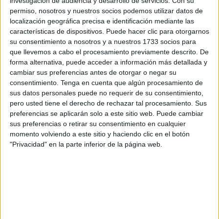
investigación de audiencia y desarrollo de servicios.
Con su
la retirada de vehículos.
permiso, nosotros y nuestros socios podemos utilizar datos de
localización geográfica precisa e identificación mediante las
Los integrantes de Regulares han vuelto a casa y la propia
características de dispositivos. Puede hacer clic para otorgarnos
Comandancia General de Ceuta
se ha encargado de
su consentimiento a nosotros y a nuestros 1733 socios para
distribuir imágenes de su llegada a la estación marítima,
que llevemos a cabo el procesamiento previamente descrito. De
forma alternativa, puede acceder a información más detallada y
así como una foto de grupo de todos los participantes en
cambiar sus preferencias antes de otorgar o negar su
estas labores.
consentimiento.
Tenga en cuenta que algún procesamiento de
sus datos personales puede no requerir de su consentimiento,
Días después de que la DANA arrasara con todo, los
pero usted tiene el derecho de rechazar tal procesamiento. Sus
vecinos de los municipios afectados de Valencia no dejan
preferencias se aplicarán solo a este sitio web. Puede cambiar
de ver lodo y sus recuerdos convertidos en escombros.
sus preferencias o retirar su consentimiento en cualquier
Barro, barro y más barro.
momento volviendo a este sitio y haciendo clic en el botón
"Privacidad" en la parte inferior de la página web.