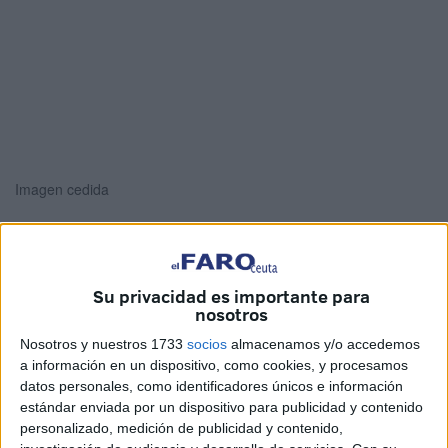
Imagen cedida
Misión cumplida. El personal del
Grupo de Regulares
Su privacidad es importante para
número 54 de Ceuta que ha participado en apoyo a los
nosotros
damnificados en Valencia por la
DANA
han regresado a
Nosotros y nuestros 1733
socios
almacenamos y/o accedemos
casa.
a información en un dispositivo, como cookies, y procesamos
datos personales, como identificadores únicos e información
Han finalizado la misión de apoyo prestada tras las
estándar enviada por un dispositivo para publicidad y contenido
personalizado, medición de publicidad y contenido,
inundaciones, que ha consistido, entre otras acciones, en