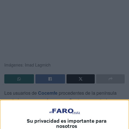
Imágenes: Imad Lagmich
Los usuarios de
Cocemfe
procedentes de la península
continúan sus
vacaciones por Ceuta
acompañados por
los monitores de esta entidad y el
guía turístico
César
Ruiz, que ameniza los traslados.
Su privacidad es importante para
nosotros
En esta ocasión, han visitado los miradores comenzando