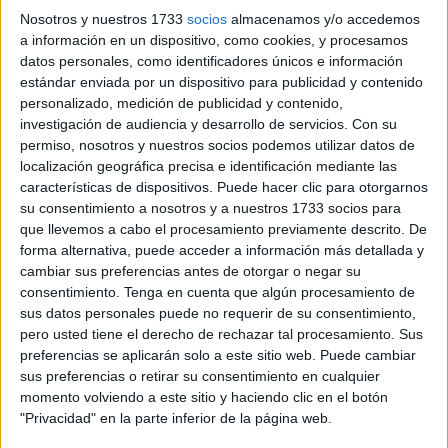
por San Antonio y continuando hasta Isabel II. FaroTv ha
Nosotros y nuestros 1733
socios
almacenamos y/o accedemos
a información en un dispositivo, como cookies, y procesamos
querido acompañar a los turistas que visitan Ceuta a
datos personales, como identificadores únicos e información
través del inclusivo Programa de Vacaciones de Cocemfe
estándar enviada por un dispositivo para publicidad y contenido
que hace feliz a tanta gente.
personalizado, medición de publicidad y contenido,
investigación de audiencia y desarrollo de servicios.
Con su
Todos están quedando encantados con la ciudad. “La
permiso, nosotros y nuestros socios podemos utilizar datos de
gente, el ambiente, la limpieza, me he llevado una grata
localización geográfica precisa e identificación mediante las
características de dispositivos. Puede hacer clic para otorgarnos
sorpresa”, comenzaba diciendo Miguel Ángel Culebras,
su consentimiento a nosotros y a nuestros 1733 socios para
integrante del grupo.
que llevemos a cabo el procesamiento previamente descrito. De
forma alternativa, puede acceder a información más detallada y
Josean García, turista, ya había visitado Ceuta “hace 40
cambiar sus preferencias antes de otorgar o negar su
años”, y asegura que “ha cambiado de la noche al día en
consentimiento.
Tenga en cuenta que algún procesamiento de
sentido bueno”. Respecto al mirador de San Antonio ha
sus datos personales puede no requerir de su consentimiento,
pero usted tiene el derecho de rechazar tal procesamiento. Sus
afirmado que “es espectacular. Sobre todo, me sorprende
preferencias se aplicarán solo a este sitio web. Puede cambiar
ver desde aquí la poca distancia que hay respecto a la
sus preferencias o retirar su consentimiento en cualquier
península. No me extraña que se pase la gente con tanta
momento volviendo a este sitio y haciendo clic en el botón
facilidad”, ha bromeado.
"Privacidad" en la parte inferior de la página web.