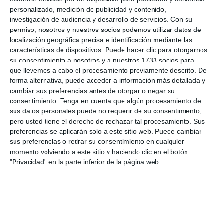
personalizado, medición de publicidad y contenido,
El proyecto de ampliación, según comenta el diario
investigación de audiencia y desarrollo de servicios.
Con su
permiso, nosotros y nuestros socios podemos utilizar datos de
marroquí tanja24.com, es fruto de un acuerdo de
localización geográfica precisa e identificación mediante las
colaboración entre varias administraciones nacionales y
características de dispositivos. Puede hacer clic para otorgarnos
territoriales del país vecino.
su consentimiento a nosotros y a nuestros 1733 socios para
que llevemos a cabo el procesamiento previamente descrito. De
El convenio, que fue aprobado por mayoría absoluta
forma alternativa, puede acceder a información más detallada y
durante la sesión ordinaria del Consejo Regional el
cambiar sus preferencias antes de otorgar o negar su
pasado lunes, tiene por objeto definir las modalidades de
consentimiento.
Tenga en cuenta que algún procesamiento de
sus datos personales puede no requerir de su consentimiento,
colaboración para la financiación y la ejecución de la
pero usted tiene el derecho de rechazar tal procesamiento. Sus
ampliación este emplazamiento, así como las obras
preferencias se aplicarán solo a este sitio web. Puede cambiar
exteriores al recinto aeroportuario que acompañan a esta
sus preferencias o retirar su consentimiento en cualquier
ampliación.
momento volviendo a este sitio y haciendo clic en el botón
"Privacidad" en la parte inferior de la página web.
El proyecto pretende incrementar la capacidad del
aeropuerto de 2 a 7 millones de pasajeros anuales,
tomando en cuenta la capacidad de la terminal actual, de
modo que sea capaz de albergar el número de pasajeros y