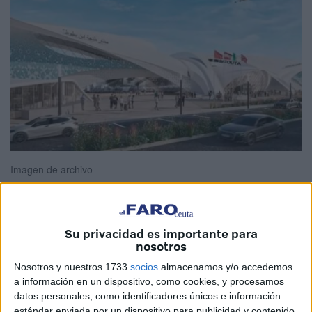
Imagen de archivo
Su privacidad es importante para
Marruecos ha destinado una dotación financiera de más
nosotros
de 3.270 millones de dírhams para financiar y completar el
Nosotros y nuestros 1733
socios
almacenamos y/o accedemos
proyecto de ampliación del aeropuerto de Tánger-Ibn
a información en un dispositivo, como cookies, y procesamos
Batouta, con el objetivo de aumentar su capacidad a más
datos personales, como identificadores únicos e información
de 7 millones de pasajeros al año.
estándar enviada por un dispositivo para publicidad y contenido