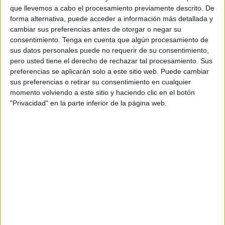
que llevemos a cabo el procesamiento previamente descrito. De
desmoronando aún más. La
poca estimulación
que tenía,
forma alternativa, puede acceder a información más detallada y
esas salidas cortas, ese momento de mirar el horizonte, se
cambiar sus preferencias antes de otorgar o negar su
está apagando. Ya no ve lo que le rodea. Ya no hay
consentimiento.
Tenga en cuenta que algún procesamiento de
paisaje, solo oscuridad”.
sus datos personales puede no requerir de su consentimiento,
pero usted tiene el derecho de rechazar tal procesamiento. Sus
Un traslado urgente a la Península
preferencias se aplicarán solo a este sitio web. Puede cambiar
sus preferencias o retirar su consentimiento en cualquier
momento volviendo a este sitio y haciendo clic en el botón
La Protectora subraya la dureza de su realidad: vivir entre
"Privacidad" en la parte inferior de la página web.
rejas ya es difícil, pero hacerlo sin poder ver resulta mucho
más duro.
Por ello, solicitan
ayuda urgente
para poder trasladar a
Miguelito a una clínica veterinaria en Sevilla, donde
necesita someterse a una exploración oftalmológica
especializada.
Esta prueba determinará si requiere una operación para
frenar o corregir la pérdida de visión.