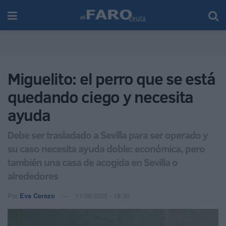
Miguelito: el perro que se está
quedando ciego y necesita
ayuda
Debe ser trasladado a Sevilla para ser operado y
su caso necesita ayuda doble: económica, pero
también una casa de acogida en Sevilla o
alrededores
Por
Eva Cerezo
11/08/2025 - 18:30