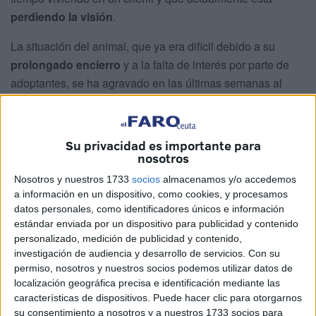
perdiendo la visión
.
La situación del animal, que ya era difícil debido a su
prolongado encierro
y a la falta de interés por parte de
adoptantes, se ha agravado en las últimas semanas al
comenzar a perder la poca estimulación visual que tenía,
poder ver lo que ocurre a su alrededor.
Su privacidad es importante para
Su compañero es su único consuelo
nosotros
Nosotros y nuestros 1733
socios
almacenamos y/o accedemos
Desde la Protectora
explican que Miguelito es
“invisible”
a información en un dispositivo, como cookies, y procesamos
para el público. Nadie pregunta por él. “Solo su compañero
datos personales, como identificadores únicos e información
estándar enviada por un dispositivo para publicidad y contenido
de patio ha sido su mundo, su rutina, su consuelo”,
personalizado, medición de publicidad y contenido,
detallan.
investigación de audiencia y desarrollo de servicios.
Con su
permiso, nosotros y nuestros socios podemos utilizar datos de
“Ha aprendido a vivir así: esperando sin esperanza”,
localización geográfica precisa e identificación mediante las
relatan desde la entidad. Sin embargo, ahora su situación
características de dispositivos. Puede hacer clic para otorgarnos
se ha vuelto todavía más complicada: “Su mundo se está
su consentimiento a nosotros y a nuestros 1733 socios para