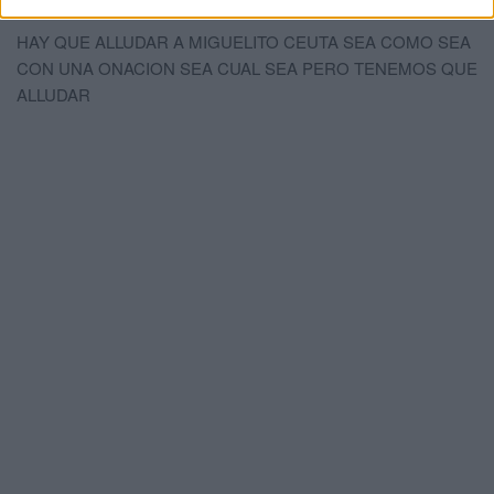
CARLOS GAY
comentó:
hace 12 meses
HAY QUE ALLUDAR A MIGUELITO CEUTA SEA COMO SEA
CON UNA ONACION SEA CUAL SEA PERO TENEMOS QUE
ALLUDAR