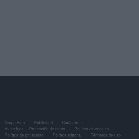
Grupo Faro
Publicidad
Contacto
Aviso legal – Protección de datos
Política de cookies
Política de privacidad
Política editorial
Términos de uso