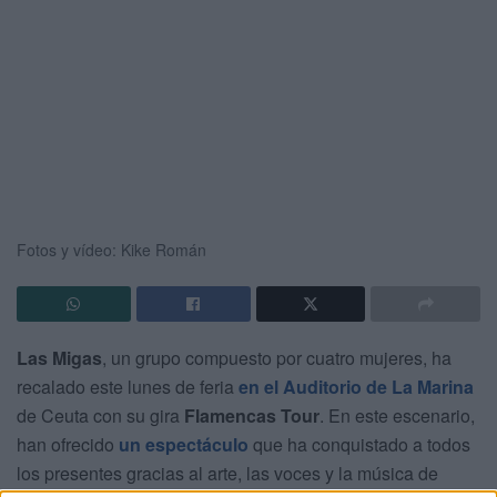
Fotos y vídeo: Kike Román
Las Migas
, un grupo compuesto por cuatro mujeres, ha
recalado este lunes de feria
en el Auditorio de La Marina
de Ceuta con su gira
Flamencas Tour
. En este escenario,
han ofrecido
un espectáculo
que ha conquistado a todos
los presentes gracias al arte, las voces y la música de