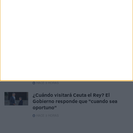
La filiación de menores avanza con un
grupo de niñas marroquíes
HACE 2 HORAS
El Servicio Marítimo de la Guardia Civil
aborta un pase de inmigrantes en yate
HACE 3 HORAS
Sira Rego, sobre el posible regreso de
los menores a Marruecos: “La prioridad
es la reagrupación familiar”
HACE 3 HORAS
¿Cuándo visitará Ceuta el Rey? El
Gobierno responde que "cuando sea
oportuno"
HACE 3 HORAS