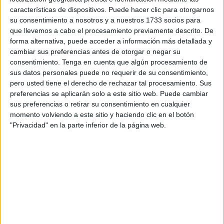
desempeñaba un rol concreto. Si los drones eran inhibidos
características de dispositivos. Puede hacer clic para otorgarnos
por la Benemérita la red era capaz de sustituir esos
su consentimiento a nosotros y a nuestros 1733 socios para
que llevemos a cabo el procesamiento previamente descrito. De
elevadores con rapidez. El negocio era próspero.
forma alternativa, puede acceder a información más detallada y
cambiar sus preferencias antes de otorgar o negar su
El tráfico de drones constante les estaba generando
consentimiento.
Tenga en cuenta que algún procesamiento de
cuantiosos beneficios. La organización se sentía impune y
sus datos personales puede no requerir de su consentimiento,
coordinaba la mayoría de las salidas de elevadores
pero usted tiene el derecho de rechazar tal procesamiento. Sus
cargados de droga desde una casa ubicada en el corazón
preferencias se aplicarán solo a este sitio web. Puede cambiar
del Príncipe, de ahí el nombre de la operación.
sus preferencias o retirar su consentimiento en cualquier
momento volviendo a este sitio y haciendo clic en el botón
"Privacidad" en la parte inferior de la página web.