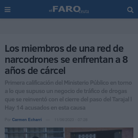
Los miembros de una red de
narcodrones se enfrentan a 8
años de cárcel
Primera calificación del Ministerio Público en torno
a lo que supuso un negocio de tráfico de drogas
que se reinventó con el cierre del paso del Tarajal l
Hay 14 acusados en esta causa
Por
Carmen Echarri
11/06/2023 - 07:28