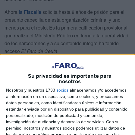
Ahora
la Fiscalía
solicita hasta 8 años de prisión para el
presunto cabecilla de esta organización criminal y uno
menos para el resto. Es la primera calificación provisional
que realiza el Ministerio Público en torno a la operatividad
de los narcodrones y a su contenido íntegro ha tenido
acceso
El Faro de Ceuta
.
El trabajo desarrollado por la Guardia Civil
puso en
evidencia
la existencia de una organización que había
Su privacidad es importante para
burlado las trabas de tener
una frontera
cerrada y se
nosotros
dedicaba a traer hachís
de Marruecos
a Ceuta así como a
Nosotros y nuestros 1733
socios
almacenamos y/o accedemos
trasladar pastillas de la ciudad al vecino país,
a información en un dispositivo, como cookies, y procesamos
especialmente Rivotril y Tranquimazin.
datos personales, como identificadores únicos e información
estándar enviada por un dispositivo para publicidad y contenido
Se servían de drones, los llamados Remotely Piloted
personalizado, medición de publicidad y contenido,
investigación de audiencia y desarrollo de servicios.
Con su
Aircraft System, y disponían de una estructura
permiso, nosotros y nuestros socios podemos utilizar datos de
perfectamente organizada en la que cada integrante
localización geográfica precisa e identificación mediante las