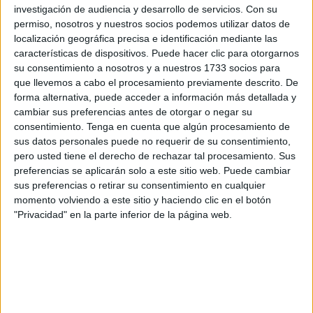
investigación de audiencia y desarrollo de servicios.
Con su
tradicional oración del viernes, conocida como
'Jumu’ah'
.
permiso, nosotros y nuestros socios podemos utilizar datos de
localización geográfica precisa e identificación mediante las
Según recoge la agencia
EFE
, la 'Jumu’ah' es el rezo que
características de dispositivos. Puede hacer clic para otorgarnos
cada semana congrega al mayor número de musulmanes,
su consentimiento a nosotros y a nuestros 1733 socios para
pero durante el Ramadán adquiere un carácter masivo,
que llevemos a cabo el procesamiento previamente descrito. De
forma alternativa, puede acceder a información más detallada y
convirtiéndose en una expresión visible de fe y
cambiar sus preferencias antes de otorgar o negar su
comunidad.
consentimiento.
Tenga en cuenta que algún procesamiento de
sus datos personales puede no requerir de su consentimiento,
Fe y devoción en las calles
pero usted tiene el derecho de rechazar tal procesamiento. Sus
preferencias se aplicarán solo a este sitio web. Puede cambiar
sus preferencias o retirar su consentimiento en cualquier
En ciudades como
Rabat
, la afluencia fue especialmente
momento volviendo a este sitio y haciendo clic en el botón
notable. Las mezquitas no solo se llenaron, sino que los
"Privacidad" en la parte inferior de la página web.
fieles extendieron grandes esterillas en los alrededores
para poder seguir el sermón del imán. En el barrio de
Les
Orangers
, frente a la mezquita de
Ismail Freg
, cientos de
personas se reunieron para escuchar las palabras del
predicador, que centró su discurso en la importancia del