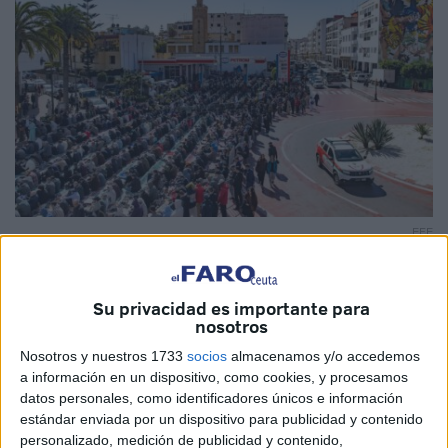
EFE
Su privacidad es importante para
nosotros
El inicio del
Ramadán
ha transformado, un año más, la
Nosotros y nuestros 1733
socios
almacenamos y/o accedemos
vida cotidiana en
Marruecos
. Este viernes, en el primero
a información en un dispositivo, como cookies, y procesamos
del mes sagrado, las mezquitas del país se vieron
datos personales, como identificadores únicos e información
completamente abarrotadas, y miles de fieles llenaron
estándar enviada por un dispositivo para publicidad y contenido
personalizado, medición de publicidad y contenido,
también
calles, plazas y parques
para participar en la