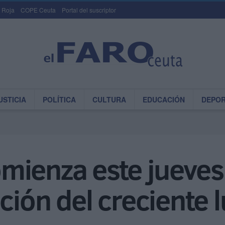
 Roja
COPE Ceuta
Portal del suscriptor
USTICIA
POLÍTICA
CULTURA
EDUCACIÓN
DEPO
mienza este jueve
ción del creciente 