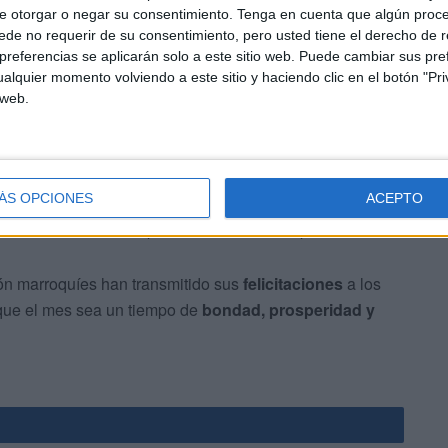
e otorgar o negar su consentimiento.
Tenga en cuenta que algún proc
de no requerir de su consentimiento, pero usted tiene el derecho de r
referencias se aplicarán solo a este sitio web. Puede cambiar sus pref
alquier momento volviendo a este sitio y haciendo clic en el botón "Pri
 web.
ación
ÁS OPCIONES
ACEPTO
especial por su importancia cultural y religiosa, siendo
o mantienen viva una profunda conexión espiritual.
n marroquíes han transmitido sus
felicitaciones
a los
que el mes sea un tiempo de
bondad, prosperidad y