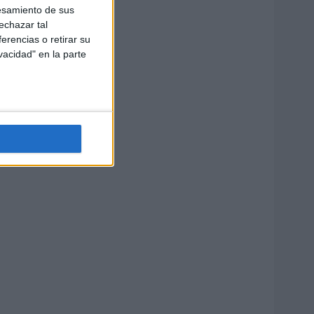
esamiento de sus
echazar tal
erencias o retirar su
vacidad" en la parte