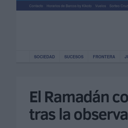
Contacto
Horarios de Barcos by Kikoto
Vuelos
Sorteo Cruz
SOCIEDAD
SUCESOS
FRONTERA
J
El Ramadán co
tras la observa