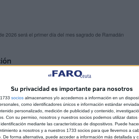
de 2026 será el primer día del mes sagrado de Ramadán
ción
a que los musulmanes de
Marruecos
y aquellos en el
 momentos de
solidaridad, devoción y unión familiar
.
Su privacidad es importante para nosotros
s 1733
socios
almacenamos y/o accedemos a información en un disposit
sonales, como identificadores únicos e información estándar enviada 
ntenido personalizado, medición de publicidad y contenido, investigaci
os.
Con su permiso, nosotros y nuestros socios podemos utilizar datos 
identificación mediante las características de dispositivos. Puede hacer
 intensifiquen las
oraciones
, se practique la
caridad
y
ntimiento a nosotros y a nuestros 1733 socios para que llevemos a ca
.
. De forma alternativa, puede acceder a información más detallada y 