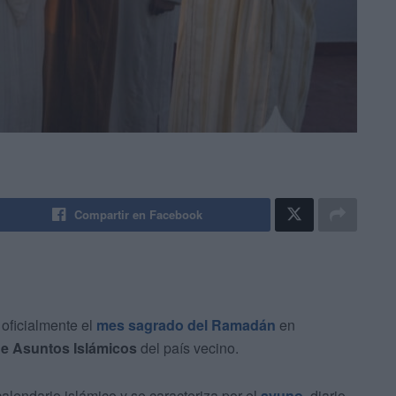
Compartir en Facebook
oficialmente el
mes sagrado del Ramadán
en
 de Asuntos Islámicos
del país vecino.
alendario islámico y se caracteriza por el
ayuno
diario,