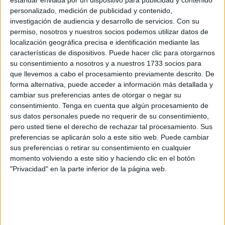
acusado aceptara los cargos por los que se le acusaban,
personalizado, medición de publicidad y contenido,
lo que facilitó una condena por conformidad y evitó la
investigación de audiencia y desarrollo de servicios.
Con su
celebración de la vista oral.
permiso, nosotros y nuestros socios podemos utilizar datos de
localización geográfica precisa e identificación mediante las
El acusado
reconoció los hechos
ante el tribunal y
características de dispositivos. Puede hacer clic para otorgarnos
aceptó una pena
de
ocho meses de prisión
, además de
su consentimiento a nosotros y a nuestros 1733 socios para
una multa económica. En concreto, deberá abonar la
que llevemos a cabo el procesamiento previamente descrito. De
forma alternativa, puede acceder a información más detallada y
cantidad de
630,27 euros
, con la advertencia de que, en
cambiar sus preferencias antes de otorgar o negar su
caso de impago, se le aplicarán
tres días de
consentimiento.
Tenga en cuenta que algún procesamiento de
responsabilidad personal subsidiaria
.
sus datos personales puede no requerir de su consentimiento,
pero usted tiene el derecho de rechazar tal procesamiento. Sus
Suspensión de la pena con
preferencias se aplicarán solo a este sitio web. Puede cambiar
sus preferencias o retirar su consentimiento en cualquier
condiciones
momento volviendo a este sitio y haciendo clic en el botón
"Privacidad" en la parte inferior de la página web.
La pena privativa de libertad le
quedará suspendida
durante un periodo de
dos años
, siempre que el
condenado no vuelva a delinquir en ese plazo. Esta
suspensión es una medida que contempla el