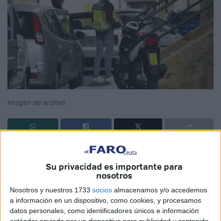
Imagen de archivo
El titular del
Juzgado de lo Penal número 2 de Ceuta
dictó recientemente una
sentencia condenatoria
contra
Su privacidad es importante para
nosotros
un joven, acusado de haber cometido un
delito contra la
salud pública
.
Nosotros y nuestros 1733
socios
almacenamos y/o accedemos
a información en un dispositivo, como cookies, y procesamos
La resolución judicial se produjo después de que el
datos personales, como identificadores únicos e información
estándar enviada por un dispositivo para publicidad y contenido