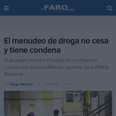
El menudeo de droga no cesa
y tiene condena
El acusado portaba el hachís en su riñonera
cuando fue sorprendido por agentes de la Policía
Nacional
Por
Diego Naranjo
27/05/2025 - 07:37