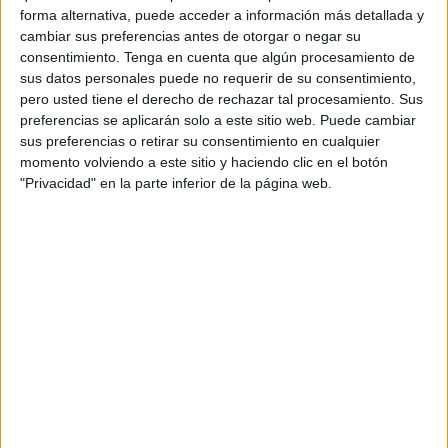
una dotación policial procedió a dar el alto a una
forma alternativa, puede acceder a información más detallada y
motocicleta para posteriormente realizar un registro de
cambiar sus preferencias antes de otorgar o negar su
ambos ocupantes y del vehículo en el que circulaban.
consentimiento.
Tenga en cuenta que algún procesamiento de
sus datos personales puede no requerir de su consentimiento,
Resultado del cacheo
pero usted tiene el derecho de rechazar tal procesamiento. Sus
preferencias se aplicarán solo a este sitio web. Puede cambiar
sus preferencias o retirar su consentimiento en cualquier
En un primer momento, y tras la llegada de más
momento volviendo a este sitio y haciendo clic en el botón
dotaciones policiales, se procedió a realizar un cacheo de
"Privacidad" en la parte inferior de la página web.
seguridad a uno de los ocupantes, localizando en el
interior de uno de los bolsillos de su chaquetón 16
unidades individualizadas de hachís con su envoltorio, así
como una bolsa de plástico que contenía 37 euros
fraccionados.
Posteriormente al segundo de ellos, que era el conductor
del vehículo, también se le llevó a cabo un registro,
hallándose en el interior de su riñonera la cantidad de 63
euros también fraccionados.