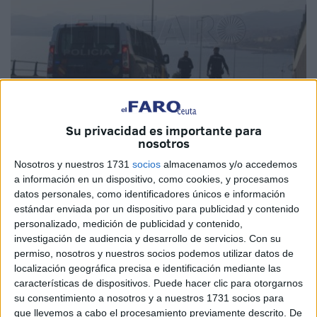
Su privacidad es importante para
nosotros
Imagen de archivo
Nosotros y nuestros 1731
socios
almacenamos y/o accedemos
a información en un dispositivo, como cookies, y procesamos
datos personales, como identificadores únicos e información
estándar enviada por un dispositivo para publicidad y contenido
Agentes adscritos a la
Brigada Provincial de Seguridad
personalizado, medición de publicidad y contenido,
Ciudadana de la Jefatura Superior de Ceuta
detuvieron
investigación de audiencia y desarrollo de servicios.
Con su
ayer a dos ciudadanos residentes en nuestra ciudad por
permiso, nosotros y nuestros socios podemos utilizar datos de
localización geográfica precisa e identificación mediante las
un delito contra la salud pública.
características de dispositivos. Puede hacer clic para otorgarnos
su consentimiento a nosotros y a nuestros 1731 socios para
Los hechos ocurrieron en la zona del
Recinto Sur
cuando
que llevemos a cabo el procesamiento previamente descrito. De