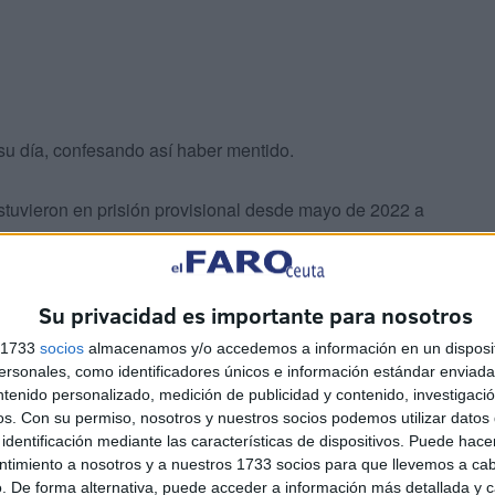
su día, confesando así haber mentido.
, estuvieron en prisión provisional desde mayo de 2022 a
Su privacidad es importante para nosotros
s 1733
socios
almacenamos y/o accedemos a información en un disposit
sonales, como identificadores únicos e información estándar enviada 
ntenido personalizado, medición de publicidad y contenido, investigaci
os.
Con su permiso, nosotros y nuestros socios podemos utilizar datos 
men de 'Tayena'
identificación mediante las características de dispositivos. Puede hacer
ntimiento a nosotros y a nuestros 1733 socios para que llevemos a ca
. De forma alternativa, puede acceder a información más detallada y 