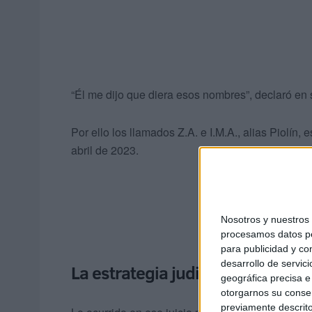
“Él me dijo que diera esos nombres”, declaró en 
Por ello los llamados Z.A. e I.M.A., alias Piolín
abril de 2023.
Nosotros y nuestro
procesamos datos per
para publicidad y co
desarrollo de servici
La estrategia judicial tras el cri
geográfica precisa e 
otorgarnos su conse
previamente descrito