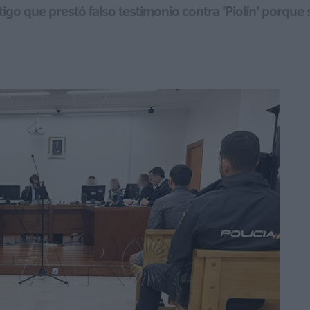
stigo que prestó falso testimonio contra 'Piolín' por