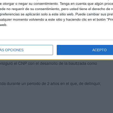
en de ‘Tayena’ provocó un auténtico reguero de cambios
e otorgar o negar su consentimiento.
Tenga en cuenta que algún proc
 muerte fue utilizada por muchos para situarlo como
de no requerir de su consentimiento, pero usted tiene el derecho de r
nifestaciones.
referencias se aplicarán solo a este sitio web. Puede cambiar sus pref
alquier momento volviendo a este sitio y haciendo clic en el botón "Pri
 web.
ÁS OPCIONES
ACEPTO
erminó dando pie a una auténtica estrategia nacida del
ersiguió el CNP con el desarrollo de la bautizada como
a durante un periodo de 2 años en el que, de delinquir,