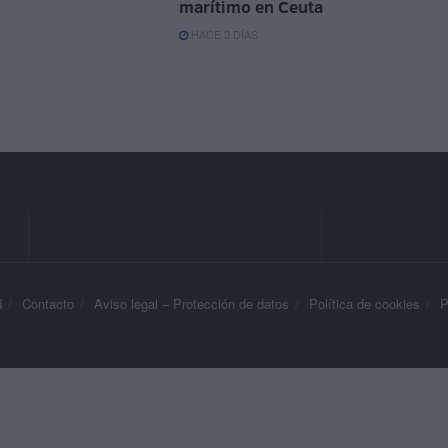
marítimo en Ceuta
HACE 3 DÍAS
d
Contacto
Aviso legal – Protección de datos
Política de cookies
P