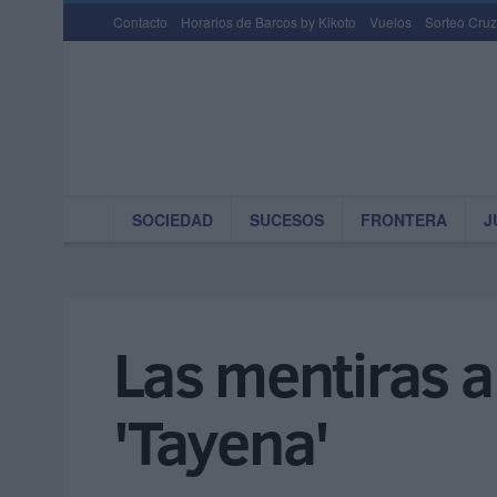
Contacto
Horarios de Barcos by Kikoto
Vuelos
Sorteo Cruz
SOCIEDAD
SUCESOS
FRONTERA
J
Las mentiras an
'Tayena'