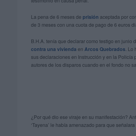
testimonio en causa penal.
La pena de 6 meses de
prisión
aceptada por con
de 3 meses con una cuota de pago de 6 euros di
B.H.A. tenía que declarar como testigo en junio
contra una vivienda
en
Arcos Quebrados
. Lo 
sus declaraciones en Instrucción y en la Policí
autores de los disparos cuando en el fondo no sa
¿Por qué dio ese viraje en su manifestación? Ant
‘Tayena’ le había amenazado para que señalara 