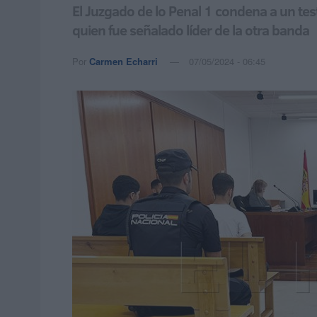
El Juzgado de lo Penal 1 condena a un te
quien fue señalado líder de la otra banda
Por
Carmen Echarri
07/05/2024 - 06:45