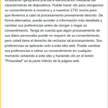
Formación Profesional Básica en los
centros privados
características de dispositivos. Puede hacer clic para otorgarnos
concertados de Ceuta y Melilla para el curso 2026/2027.
su consentimiento a nosotros y a nuestros 1731 socios para
que llevemos a cabo el procesamiento previamente descrito. De
La resolución mantiene el marco general de financiación,
forma alternativa, puede acceder a información más detallada y
cambiar sus preferencias antes de otorgar o negar su
pero introduce cambios en determinadas dotaciones de
consentimiento.
Tenga en cuenta que algún procesamiento de
apoyo y recursos especializados.
sus datos personales puede no requerir de su consentimiento,
pero usted tiene el derecho de rechazar tal procesamiento. Sus
La orden responde a las
solicitudes presentadas por los
preferencias se aplicarán solo a este sitio web. Puede cambiar
propios colegios
y analiza, caso por caso, las
sus preferencias o retirar su consentimiento en cualquier
necesidades educativas, la disponibilidad presupuestaria
momento volviendo a este sitio y haciendo clic en el botón
"Privacidad" en la parte inferior de la página web.
y la planificación de la red educativa. En algunos casos
se
aprueban ampliaciones de recursos de Pedagogía
Terapéutica
(PT), mientras que otras peticiones son
rechazadas por entender el Ministerio que las necesidades
ya están cubiertas.
Cambios en los conciertos