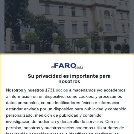
Imagen de archivo
Su privacidad es importante para
nosotros
Nosotros y nuestros 1731
socios
almacenamos y/o accedemos
a información en un dispositivo, como cookies, y procesamos
El
Ministerio de Educación y Formación Profesional
datos personales, como identificadores únicos e información
(
MEFP
) ha publicado este miércoles, 8 de julio,
en el
estándar enviada por un dispositivo para publicidad y contenido
Boletín Oficial del Estado
la orden por la que resuelve los
personalizado, medición de publicidad y contenido,
investigación de audiencia y desarrollo de servicios.
Con su
expedientes de modificación de los
conciertos
permiso, nosotros y nuestros socios podemos utilizar datos de
educativos
de Educación Infantil, Primaria, ESO y
localización geográfica precisa e identificación mediante las