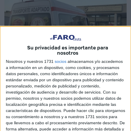
Su privacidad es importante para
nosotros
Nosotros y nuestros 1731
socios
almacenamos y/o accedemos
Imagen de archivo
a información en un dispositivo, como cookies, y procesamos
datos personales, como identificadores únicos e información
estándar enviada por un dispositivo para publicidad y contenido
personalizado, medición de publicidad y contenido,
investigación de audiencia y desarrollo de servicios.
Con su
La Dirección Provincial del Ministerio de Educación y
permiso, nosotros y nuestros socios podemos utilizar datos de
Formación Profesional (
MEFP
) en Ceuta mantendrá
localización geográfica precisa e identificación mediante las
abierto hasta el 29 de agosto el plazo de presentación de
características de dispositivos. Puede hacer clic para otorgarnos
su consentimiento a nosotros y a nuestros 1731 socios para
ofertas para hacerse con la adjudicación del servicio de
que llevemos a cabo el procesamiento previamente descrito. De
transporte
escolar adaptado para alumnado con
forma alternativa, puede acceder a información más detallada y