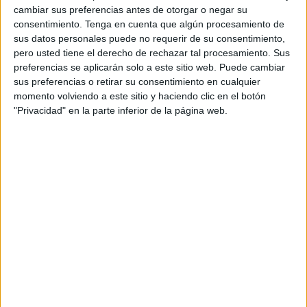
necesidades educativas especiales
. La administración
cambiar sus preferencias antes de otorgar o negar su
calcula que el número de potenciales beneficiarios puede
consentimiento.
Tenga en cuenta que algún procesamiento de
llegar a ser de 130.
sus datos personales puede no requerir de su consentimiento,
pero usted tiene el derecho de rechazar tal procesamiento. Sus
La prestación del mismo comenzará el primer día del
preferencias se aplicarán solo a este sitio web. Puede cambiar
sus preferencias o retirar su consentimiento en cualquier
próximo año académico, el 7 de septiembre, cuando
momento volviendo a este sitio y haciendo clic en el botón
comenzará la actividad lectiva del curso 2023-2024. La
"Privacidad" en la parte inferior de la página web.
adjudicación
será por un año susceptible de cuatro
prórrogas sucesivas por otras tantas anualidades con un
presupuesto base de licitación por ejercicio de algo más
de 280.000 euros.
La adjudicataria deberá transportar a los estudiantes
desde su domicilio a los centros educativos donde estén
matriculados, así como devolverlos a sus casas al final de
la jornada escolar.
En ningún caso, el tiempo medio de espera de los
alumnos en el centro para subir al transporte, así como el