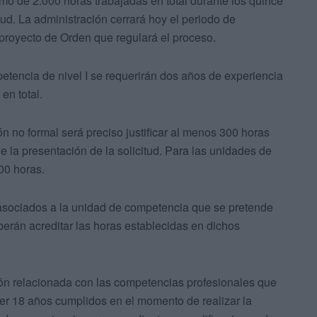
imo de 2.000 horas trabajadas en total durante los quince
itud. La administración cerrará hoy el periodo de
 proyecto de Orden que regulará el proceso.
etencia de nivel I se requerirán dos años de experiencia
en total.
ón no formal será preciso justificar al menos 300 horas
e la presentación de la solicitud. Para las unidades de
00 horas.
 asociados a la unidad de competencia que se pretende
berán acreditar las horas establecidas en dichos
ión relacionada con las competencias profesionales que
ner 18 años cumplidos en el momento de realizar la