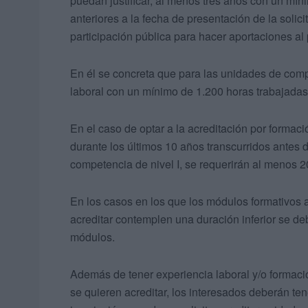
puedan justificar, al menos tres años con un mín
anteriores a la fecha de presentación de la solic
participación pública para hacer aportaciones al
En él se concreta que para las unidades de comp
laboral con un mínimo de 1.200 horas trabajadas 
En el caso de optar a la acreditación por formaci
durante los últimos 10 años transcurridos antes d
competencia de nivel I, se requerirán al menos 2
En los casos en los que los módulos formativos
acreditar contemplen una duración inferior se de
módulos.
Además de tener experiencia laboral y/o formac
se quieren acreditar, los interesados deberán te