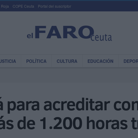
 Roja
COPE Ceuta
Portal del suscriptor
USTICIA
POLÍTICA
CULTURA
EDUCACIÓN
DEPO
á para acreditar c
ás de 1.200 horas 