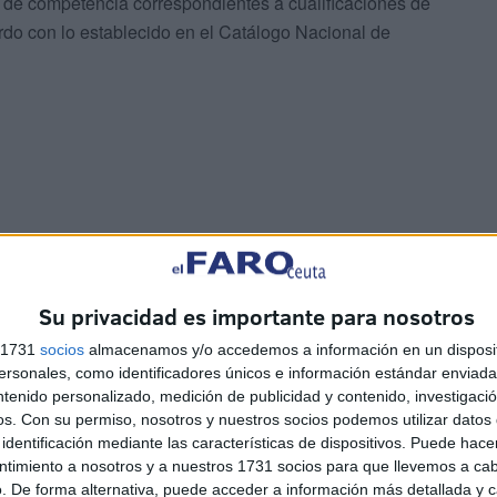
s de competencia correspondientes a cualificaciones de
cuerdo con lo establecido en el Catálogo Nacional de
ue justificar 200 ó 300 horas en diez
Su privacidad es importante para nosotros
s 1731
socios
almacenamos y/o accedemos a información en un disposit
an la nacionalidad española, hayan obtenido el
sonales, como identificadores únicos e información estándar enviada 
 o la tarjeta de familiar de ciudadano o ciudadana
ntenido personalizado, medición de publicidad y contenido, investigaci
es de una autorización en vigor de residencia o de
os.
Con su permiso, nosotros y nuestros socios podemos utilizar datos 
identificación mediante las características de dispositivos. Puede hacer
ntimiento a nosotros y a nuestros 1731 socios para que llevemos a ca
. De forma alternativa, puede acceder a información más detallada y 