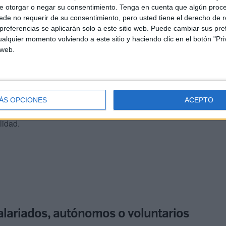
 de experiencia laboral o formativa indicados y no los
e otorgar o negar su consentimiento.
Tenga en cuenta que algún proc
dos podrán solicitar su inscripción provisional
de no requerir de su consentimiento, pero usted tiene el derecho de r
referencias se aplicarán solo a este sitio web. Puede cambiar sus pref
aboral o aprendizajes no formales de formación mediante
alquier momento volviendo a este sitio y haciendo clic en el botón "Pri
 web.
iridas a través de este procedimiento tendrá efectos de
la formación conducente a la obtención del
 certificado de profesionalidad. El reconocimiento de las
ÁS OPCIONES
ACEPTO
e realizar módulos formativos asociados a las unidades
lidad.
alariados, autónomos o voluntarios