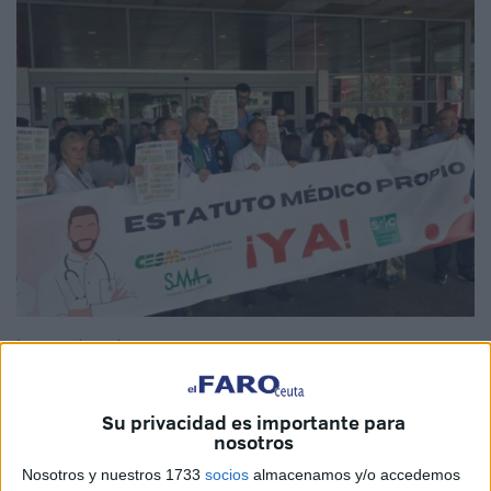
Imagen de archivo
Su privacidad es importante para
nosotros
El
Sindicato Médico de Ceuta (SMC)
ha mostrado su
Nosotros y nuestros 1733
socios
almacenamos y/o accedemos
respaldo a la posición de las organizaciones médicas