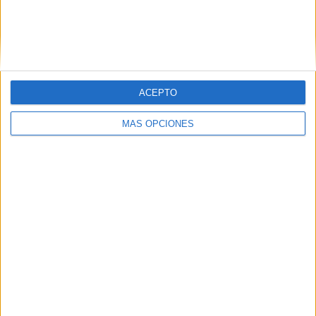
a la región, sino que afecta a todos los médicos del
país
.
Tags:
Salud
Sanidad
Sindicatos
ACEPTO
Related
Posts
MÁS OPCIONES
Alerta alimentaria por vidrios en tarros
de mermelada y miel
HACE 17 HORAS
CCOO acusa a Servilimpce de actuar
como en su etapa privada por culpa del
"eje del mal"
HACE 21 HORAS
El PSOE de Ceuta: "No podemos permitir
que ninguna mujer o niña se sienta
desprotegida"