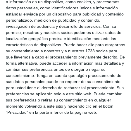
a información en un dispositivo, como cookies, y procesamos
nacionales, que mantienen sus movilizaciones ante la
datos personales, como identificadores únicos e información
aprobación del borrador de
Estatuto Marco
firmado entre
estándar enviada por un dispositivo para publicidad y contenido
el
Ministerio de Sanidad
y sindicatos mayoritarios como
personalizado, medición de publicidad y contenido,
investigación de audiencia y desarrollo de servicios.
Con su
FSS-CCOO, UGT, CSIF y Satse
.
permiso, nosotros y nuestros socios podemos utilizar datos de
localización geográfica precisa e identificación mediante las
El
Comité de Huelga
, integrado por la
Confederación
características de dispositivos. Puede hacer clic para otorgarnos
Española de Sindicatos Médicos (CESM)
, el
Sindicato
su consentimiento a nosotros y a nuestros 1733 socios para
Médico Andaluz (SMA)
,
Metges de Catalunya (MC)
, la
que llevemos a cabo el procesamiento previamente descrito. De
Asociación de Médicos y Titulados Superiores de
forma alternativa, puede acceder a información más detallada y
cambiar sus preferencias antes de otorgar o negar su
Madrid (AMYTS)
, el
Sindicato Médico de Euskadi (SME)
consentimiento.
Tenga en cuenta que algún procesamiento de
y el
Sindicato de Facultativos de Galicia
sus datos personales puede no requerir de su consentimiento,
Independientes (O’MEGA)
, ha expresado su descontento
pero usted tiene el derecho de rechazar tal procesamiento. Sus
ante lo que consideran una escenificación del acuerdo que
preferencias se aplicarán solo a este sitio web. Puede cambiar
no aborda las reivindicaciones específicas de los
sus preferencias o retirar su consentimiento en cualquier
momento volviendo a este sitio y haciendo clic en el botón
médicos
.
"Privacidad" en la parte inferior de la página web.
En palabras del Comité, “
el Ámbito de Negociación no
permitía una verdadera negociación de las