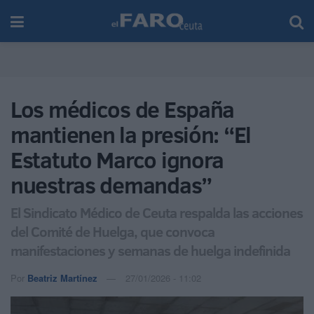
Los médicos de España
mantienen la presión: “El
Estatuto Marco ignora
nuestras demandas”
El Sindicato Médico de Ceuta respalda las acciones
del Comité de Huelga, que convoca
manifestaciones y semanas de huelga indefinida
Por
Beatriz Martínez
27/01/2026 - 11:02