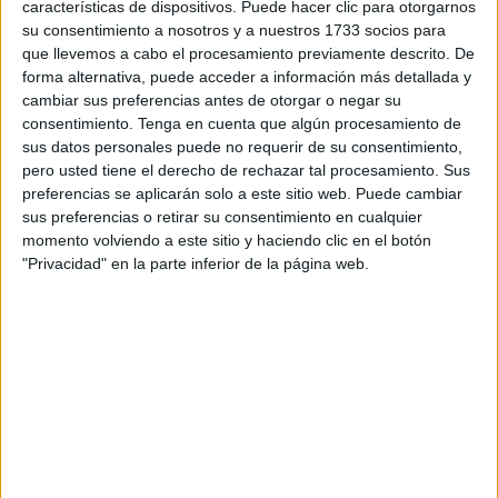
en la zona.
características de dispositivos. Puede hacer clic para otorgarnos
su consentimiento a nosotros y a nuestros 1733 socios para
Desde la
formación localista
recuerdan que esta
que llevemos a cabo el procesamiento previamente descrito. De
forma alternativa, puede acceder a información más detallada y
demanda ya fue planteada con antelación al inicio de las
cambiar sus preferencias antes de otorgar o negar su
obras, con el objetivo de que se pudiera actuar con "cierta
consentimiento.
Tenga en cuenta que algún procesamiento de
previsión"
y evitar los problemas que ahora enfrentan los
sus datos personales puede no requerir de su consentimiento,
vecinos
y
comerciantes
.
pero usted tiene el derecho de rechazar tal procesamiento. Sus
preferencias se aplicarán solo a este sitio web. Puede cambiar
“La gente que vive y trabaja allí no puede verse
sus preferencias o retirar su consentimiento en cualquier
perjudicada por las obras, ya de por sí se trata de una
momento volviendo a este sitio y haciendo clic en el botón
"Privacidad" en la parte inferior de la página web.
ciudad en la que hay una gran falta de aparcamiento y
siempre que se hace una obra nos encontramos con el
mismo problema”, han señalado desde
MDyC
.
500.00 euros en ayudas para los
comerciantes: un logro de MDyC
En relación con las
ayudas
a los comerciantes afectados