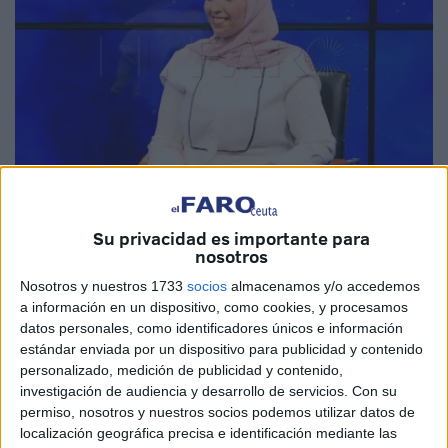
Imagen de archivo
Su privacidad es importante para
nosotros
Nosotros y nuestros 1733
socios
almacenamos y/o accedemos
El
Movimiento por la Dignidad y la Ciudadanía
(MDyC)
a información en un dispositivo, como cookies, y procesamos
ha insistido en la necesidad urgente de habilitar una
zona
datos personales, como identificadores únicos e información
de aparcamiento provisional
en la barriada de
San
estándar enviada por un dispositivo para publicidad y contenido
personalizado, medición de publicidad y contenido,
José-Hadú
, debido al
corte de tráfico rodado
anunciado
investigación de audiencia y desarrollo de servicios.
Con su
este miércoles, 6 de agosto, y ocasionado por las
obras
permiso, nosotros y nuestros socios podemos utilizar datos de
de rehabilitación integral que se están llevando a cabo
localización geográfica precisa e identificación mediante las