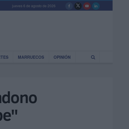
jueves 6 de agosto de 2026
RTES
MARRUECOS
OPINIÓN
andono
pe"