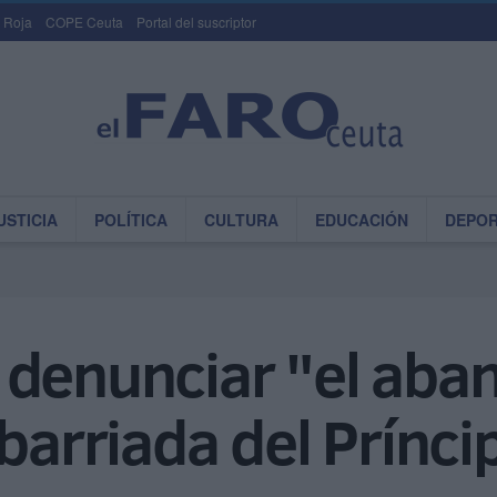
 Roja
COPE Ceuta
Portal del suscriptor
USTICIA
POLÍTICA
CULTURA
EDUCACIÓN
DEPO
 denunciar "el ab
 barriada del Prínci