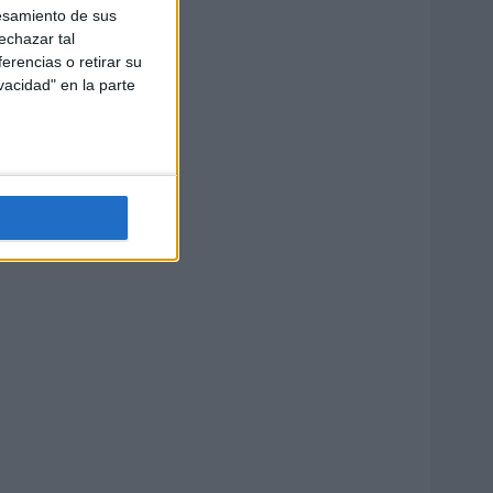
esamiento de sus
echazar tal
erencias o retirar su
vacidad" en la parte