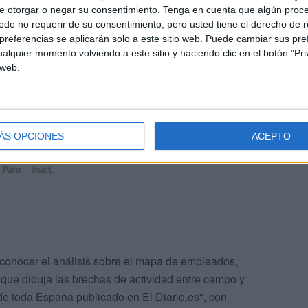
e otorgar o negar su consentimiento.
Tenga en cuenta que algún proc
de no requerir de su consentimiento, pero usted tiene el derecho de r
referencias se aplicarán solo a este sitio web. Puede cambiar sus pref
alquier momento volviendo a este sitio y haciendo clic en el botón "Pri
 web.
ÁS OPCIONES
ACEPTO
onocer el análisis sobre el mapa de empleados,
e que dibuja las brechas de actividad entre campo y
 de toda España publicado en El Diario.es", con