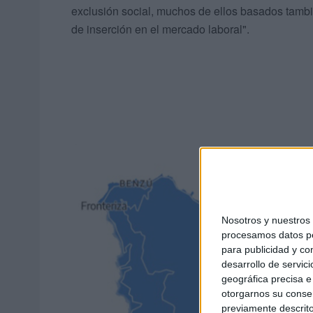
exclusión social, muchos de ellos basados tambié
de inserción en el mercado laboral".
Nosotros y nuestro
procesamos datos per
para publicidad y co
desarrollo de servici
geográfica precisa e 
otorgarnos su conse
previamente descrito