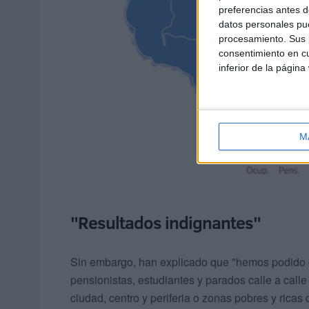
preferencias antes d
datos personales pue
procesamiento. Sus p
consentimiento en cu
inferior de la página
M
"Resultados indignantes"
Sin embargo, han explicado que "hemos podido c
pensionistas, estudiantes y parados calle a call
ciudad, centro y periferia o zonas pobres y ricas